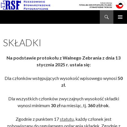
Search
Rzeszowskie Stowarzyszenie Fotograficzne
SKIP
TO
CONTENT
SKŁADKI
Na podstawie protokołu z Walnego Zebrania z dnia 13
stycznia 2025 r. ustala się:
Dla członków wstępujących wysokość wpisowego wynosi
50
zł.
Dla wszystkich członków zwyczajnych wysokość składki
wynosi minimum
30 zł
na miesiąc, tj.
360 zł/rok
.
Zgodnie z punktem 17
statutu
, każdy członek jest
zobowiązany do regularnego opłacania składek. Zgodnie z