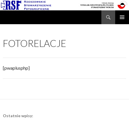
Search
Rzeszowskie Stowarzyszenie Fotograficzne
SKIP
TO
CONTENT
FOTORELACJE
[pwaplusphp]
Ostatnie wpisy: