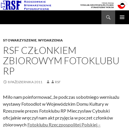
Search
Rzeszowskie Stowarzyszenie Fotograficzne
SKIP
TO
CONTENT
STOWARZYSZENIE
,
WYDARZENIA
RSF CZŁONKIEM
ZBIOROWYM FOTOKLUBU
RP
8 PAŹDZIERNIKA 2011
RSF
Miło nam poinformować, że podczas sobotniego wernisażu
wystawy Fotoodlot w Wojewódzkim Domu Kultury w
Rzeszowie prezes Fotoklubu RP Mieczysław Cybulski
oficjalnie wręczył nam akt przyjęcia w poczet członków
zbiorowych
Fotoklubu Rzeczpospolitej Polskiej –