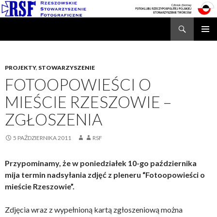
Search
Rzeszowskie Stowarzyszenie Fotograficzne
SKIP
TO
CONTENT
PROJEKTY
,
STOWARZYSZENIE
FOTOOPOWIEŚCI O
MIEŚCIE RZESZOWIE –
ZGŁOSZENIA
5 PAŹDZIERNIKA 2011
RSF
Przypominamy, że w poniedziałek 10-go października
mija termin nadsyłania zdjęć z pleneru “Fotoopowieści o
mieście Rzeszowie”.
Zdjęcia wraz z wypełnioną kartą zgłoszeniową można