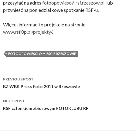
przesyłać na adres
fotoopowiesc@rsf.rzeszow.pl
, lub
przynieść na poniedziałkowe spotkanie RSF-u.
Więcej informacji o projekcie na stronie
www.rsf.8p.pl/projekty/
.
FOTOOPOWIEŚCI O MIEŚCIE RZESZOWIE
Post
PREVIOUS POST
navigation
BZ WBK Press Foto 2011 w Rzeszowie
NEXT POST
RSF członkiem zbiorowym FOTOKLUBU RP