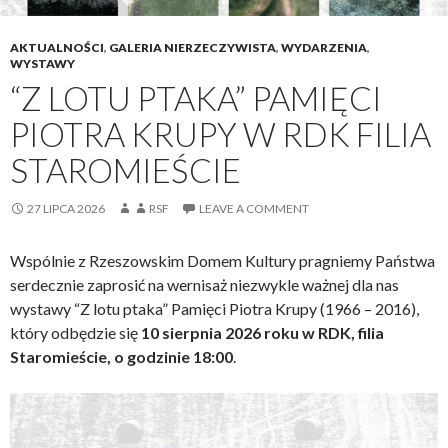
AKTUALNOŚCI
,
GALERIA NIERZECZYWISTA
,
WYDARZENIA
,
WYSTAWY
“Z LOTU PTAKA” PAMIĘCI
PIOTRA KRUPY W RDK FILIA
STAROMIEŚCIE
27 LIPCA 2026
RSF
LEAVE A COMMENT
Wspólnie z Rzeszowskim Domem Kultury pragniemy Państwa
serdecznie zaprosić na wernisaż niezwykle ważnej dla nas
wystawy “Z lotu ptaka” Pamięci Piotra Krupy (1966 – 2016),
który odbędzie się
10 sierpnia 2026 roku w RDK, filia
Staromieście, o godzinie 18:00
.