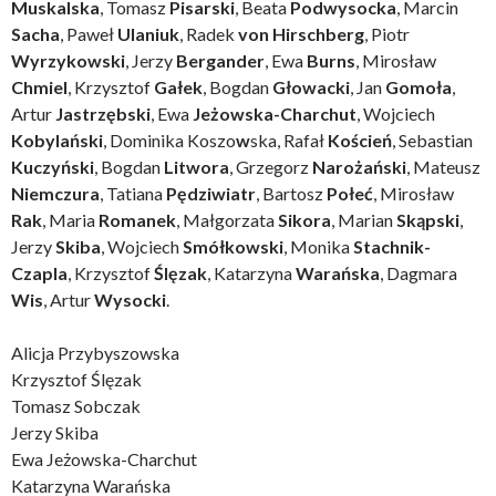
Muskalska
, Tomasz
Pisarski
, Beata
Podwysocka
, Marcin
Sacha
, Paweł
Ulaniuk
, Radek
von Hirschberg
, Piotr
Wyrzykowski
, Jerzy
Bergander
, Ewa
Burns
, Mirosław
Chmiel
, Krzysztof
Gałek
, Bogdan
Głowacki
, Jan
Gomoła
,
Artur
Jastrzębski
, Ewa
Jeżowska-Charchut
, Wojciech
Kobylański
, Dominika Koszo
w
ska, Rafał
Koścień
, Sebastian
Kuczyński
, Bogdan
Litwora
, Grzegorz
Narożański
, Mateusz
Niemczura
, Tatiana
Pędziwiatr
, Bartosz
Połeć
, Mirosław
Rak
, Maria
Romanek
, Małgorzata
Sikora
, Marian
Skąpski
,
Jerzy
Skiba
, Wojciech
Smółkowski
, Monika
Stachnik-
Czapla
, Krzysztof
Ślęzak
, Katarzyna
Warańska
, Dagmara
Wis
, Artur
Wysocki
.
Alicja Przybyszowska
Krzysztof Ślęzak
Tomasz Sobczak
Jerzy Skiba
Ewa Jeżowska-Charchut
Katarzyna Warańska