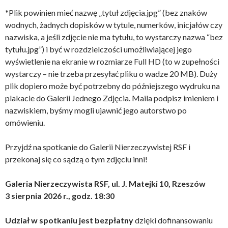
*Plik powinien mieć nazwę „tytuł zdjęcia.jpg” (bez znaków
wodnych, żadnych dopisków w tytule, numerków, inicjałów czy
nazwiska, a jeśli zdjęcie nie ma tytułu, to wystarczy nazwa “bez
tytułu.jpg”) i być w rozdzielczości umożliwiającej jego
wyświetlenie na ekranie w rozmiarze Full HD (to w zupełności
wystarczy – nie trzeba przesyłać pliku o wadze 20 MB). Duży
plik dopiero może być potrzebny do późniejszego wydruku na
plakacie do Galerii Jednego Zdjęcia. Maila podpisz imieniem i
nazwiskiem, byśmy mogli ujawnić jego autorstwo po
omówieniu.
Przyjdź na spotkanie do Galerii Nierzeczywistej RSF i
przekonaj się co sądzą o tym zdjęciu inni!
Galeria Nierzeczywista RSF, ul. J. Matejki 10, Rzeszów
3 sierpnia 2026 r., godz. 18:30
Udział w spotkaniu jest bezpłatny
dzięki dofinansowaniu