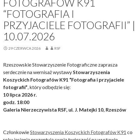
FOTOGRAFÓW K91
“FOTOGRAFIA I
PRZYJACIELE FOTOGRAFII” |
10.07.2026
29 CZERWCA 2026
RSF
Rzeszowskie Stowarzyszenie Fotograficzne zaprasza
serdecznie na wernisaż wystawy
Stowarzyszenia
Koszyckich Fotografów K91
“Fotografia i przyjaciele
fotografii”
, który odbędzie się:
10 lipca 2026 r.
godz. 18:00
Galeria Nierzeczywista RSF, ul. J. Matejki 10, Rzeszów
Członkowie
Stowarzyszenia Koszyckich Fotografów K91
co
roku jesienią prezentują swoją twórczość na wystawie