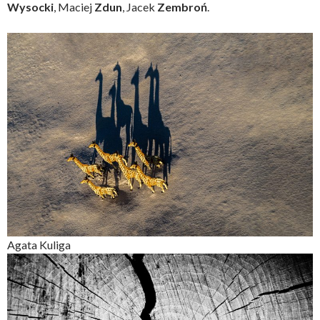
Wysocki
, Maciej
Zdun
, Jacek
Zembroń
.
Agata Kuliga