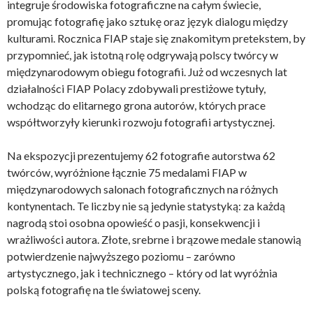
integruje środowiska fotograficzne na całym świecie,
promując fotografię jako sztukę oraz język dialogu między
kulturami. Rocznica FIAP staje się znakomitym pretekstem, by
przypomnieć, jak istotną rolę odgrywają polscy twórcy w
międzynarodowym obiegu fotografii. Już od wczesnych lat
działalności FIAP Polacy zdobywali prestiżowe tytuły,
wchodząc do elitarnego grona autorów, których prace
współtworzyły kierunki rozwoju fotografii artystycznej.
Na ekspozycji prezentujemy 62 fotografie autorstwa 62
twórców, wyróżnione łącznie 75 medalami FIAP w
międzynarodowych salonach fotograficznych na różnych
kontynentach. Te liczby nie są jedynie statystyką: za każdą
nagrodą stoi osobna opowieść o pasji, konsekwencji i
wrażliwości autora. Złote, srebrne i brązowe medale stanowią
potwierdzenie najwyższego poziomu – zarówno
artystycznego, jak i technicznego – który od lat wyróżnia
polską fotografię na tle światowej sceny.