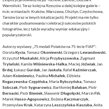
Warmiński. Teraz kolej na Rzeszów a dalej kolejne galerie –
m.in. w miastach: Kraków, Warszawa, Olsztyn, Częstochowa,
Tarnów (oraz w innych lokalizacjach). Projekt ma nie tylko
charakter podsumowania i celebracji sukcesów polskich
fotografów, lecz także wyraźny wymiar edukacyjny i
popularyzatorski.
Autorzy wystawy „75 medali Polaków na 75-lecie FIAP”:
Dorota
Kycia
, Tomasz
Okoniewski
, Grzegorz
Lewandowski
,
Krzysztof
Muskalski
, Alicja
Przybyszowska
, Zygmunt
Trylański
, Kamila
Wiśniewska-Hałka
, Maciej
Jóźwiak
, Jan
Brdej
, Łukasz
Gurdak
, Jan
Jaskuła
, Rafał
Kaźmierczak
,
Adam
Ksieniewicz
, Paulina
Michałek
, Elżbieta
Rogaczewska-Czępińska
, Maria
Rybczyńska
, Tomasz
Sobczak
, Piotr
Sygnarowicz
, Bartłomiej
Bałaban
, Piotr
Bernacki
, Piotr
Bieniek
, Sławomir
Długołęcki
, Marcin
Fiń
,
Marek
Hasso-Agopsowicz
, Bożena
Kaczmarczyk
,
Przemysław
Kruk
, Katarzyna
Leszczyńska-Kaszuba
, Anita