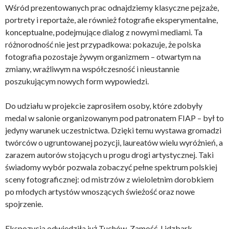
Wśród prezentowanych prac odnajdziemy klasyczne pejzaże,
portrety i reportaże, ale również fotografie eksperymentalne,
konceptualne, podejmujące dialog z nowymi mediami. Ta
różnorodność nie jest przypadkowa: pokazuje, że polska
fotografia pozostaje żywym organizmem – otwartym na
zmiany, wrażliwym na współczesność i nieustannie
poszukującym nowych form wypowiedzi.
Do udziału w projekcie zaprosiłem osoby, które zdobyły
medal w salonie organizowanym pod patronatem FIAP – był to
jedyny warunek uczestnictwa. Dzięki temu wystawa gromadzi
twórców o ugruntowanej pozycji, laureatów wielu wyróżnień, a
zarazem autorów stojących u progu drogi artystycznej. Taki
świadomy wybór pozwala zobaczyć pełne spektrum polskiej
sceny fotograficznej: od mistrzów z wieloletnim dorobkiem
po młodych artystów wnoszących świeżość oraz nowe
spojrzenie.
Ekspozycja odwiedziła już Tuchów, Zamość, Lidzbark