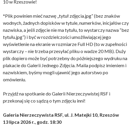
10 w Rzeszowie!
*Plik powinien mieć nazwę „tytuł zdjęcia.jpg” (bez znaków
wodnych, żadnych dopisków w tytule, numerków, inicjałów czy
nazwiska, a jeśli zdjęcie nie ma tytułu, to wystarczy nazwa “bez
tytułu.jpg”) i być w rozdzielczości umożliwiającej jego
wyświetlenie na ekranie w rozmiarze Full HD (to w zupełności
wystarczy – nie trzeba przesyłać pliku o wadze 20 MB). Duży
plik dopiero może być potrzebny do późniejszego wydruku na
plakacie do Galerii Jednego Zdjęcia. Maila podpisz imieniem i
nazwiskiem, byśmy mogli ujawnić jego autorstwo po
omówieniu.
Przyjdź na spotkanie do Galerii Nierzeczywistej RSF i
przekonaj się co sądzą o tym zdjęciu inni!
Galeria Nierzeczywista RSF, ul. J. Matejki 10, Rzeszów
13 lipca 2026 r., godz. 18:30