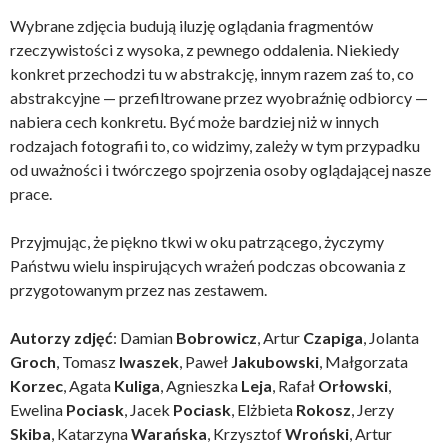
Wybrane zdjęcia budują iluzję oglądania fragmentów
rzeczywistości z wysoka, z pewnego oddalenia. Niekiedy
konkret przechodzi tu w abstrakcję, innym razem zaś to, co
abstrakcyjne — przefiltrowane przez wyobraźnię odbiorcy —
nabiera cech konkretu. Być może bardziej niż w innych
rodzajach fotografii to, co widzimy, zależy w tym przypadku
od uważności i twórczego spojrzenia osoby oglądającej nasze
prace.
Przyjmując, że piękno tkwi w oku patrzącego, życzymy
Państwu wielu inspirujących wrażeń podczas obcowania z
przygotowanym przez nas zestawem.
Autorzy zdjęć
: Damian
Bobrowicz
, Artur
Czapiga
, Jolanta
Groch
, Tomasz
Iwaszek
, Paweł
Jakubowski
, Małgorzata
Korzec
, Agata
Kuliga
, Agnieszka
Leja
, Rafał
Orłowski
,
Ewelina
Pociask
, Jacek
Pociask
, Elżbieta
Rokosz
, Jerzy
Skiba
, Katarzyna
Warańska
, Krzysztof
Wroński
, Artur