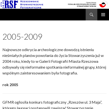
Search
Rzeszowskie Stowarzyszenie Fotograficzne
SKIP
TO
CONTENT
2005-2009
Najnowsze odkrycia archeologiczne dowodzą istnieniu
nieśmiałych planów powołania do życia Stowarzyszenia już w
2004 roku, kiedy to w Galerii Fotografii Miasta Rzeszowa
odbywały się nieformalne spotkania nieformalnej grupy, której
wspólnym zainteresowaniem była fotografia.
rok 2005
GFMR ogłosiła konkurs fotograficzny „Rzeszów ul. 3 Maja”,
którego laureaci postanowili zawiązać Stowarzyszenie.