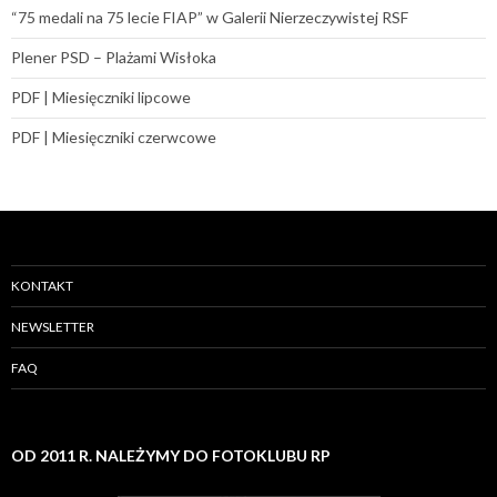
“75 medali na 75 lecie FIAP” w Galerii Nierzeczywistej RSF
Plener PSD – Plażami Wisłoka
PDF | Miesięczniki lipcowe
PDF | Miesięczniki czerwcowe
KONTAKT
NEWSLETTER
FAQ
OD 2011 R. NALEŻYMY DO FOTOKLUBU RP