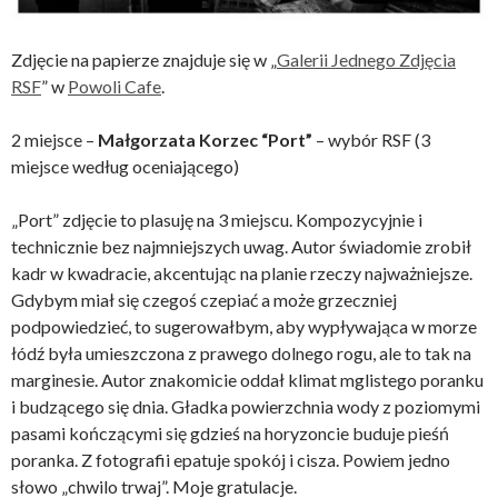
Zdjęcie na papierze znajduje się w „
Galerii Jednego Zdjęcia
RSF
” w
Powoli Cafe
.
2 miejsce –
Małgorzata Korzec “Port”
– wybór RSF (3
miejsce według oceniającego)
„Port” zdjęcie to plasuję na 3 miejscu. Kompozycyjnie i
technicznie bez najmniejszych uwag. Autor świadomie zrobił
kadr w kwadracie, akcentując na planie rzeczy najważniejsze.
Gdybym miał się czegoś czepiać a może grzeczniej
podpowiedzieć, to sugerowałbym, aby wypływająca w morze
łódź była umieszczona z prawego dolnego rogu, ale to tak na
marginesie. Autor znakomicie oddał klimat mglistego poranku
i budzącego się dnia. Gładka powierzchnia wody z poziomymi
pasami kończącymi się gdzieś na horyzoncie buduje pieśń
poranka. Z fotografii epatuje spokój i cisza. Powiem jedno
słowo „chwilo trwaj”. Moje gratulacje.