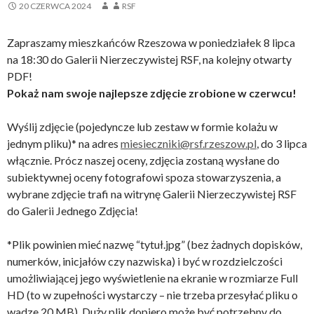
20 CZERWCA 2024
RSF
Zapraszamy mieszkańców Rzeszowa w poniedziałek 8 lipca
na 18:30 do Galerii Nierzeczywistej RSF, na kolejny otwarty
PDF!
Pokaż nam swoje najlepsze zdjęcie zrobione w czerwcu!
Wyślij zdjęcie (pojedyncze lub zestaw w formie kolażu w
jednym pliku)* na adres
miesieczniki@rsf.rzeszow.pl
, do 3 lipca
włącznie. Prócz naszej oceny, zdjęcia zostaną wysłane do
subiektywnej oceny fotografowi spoza stowarzyszenia, a
wybrane zdjęcie trafi na witrynę Galerii Nierzeczywistej RSF
do Galerii Jednego Zdjęcia!
*Plik powinien mieć nazwę “tytuł.jpg” (bez żadnych dopisków,
numerków, inicjałów czy nazwiska) i być w rozdzielczości
umożliwiającej jego wyświetlenie na ekranie w rozmiarze Full
HD (to w zupełności wystarczy – nie trzeba przesyłać pliku o
wadze 20 MB). Duży plik dopiero może być potrzebny do