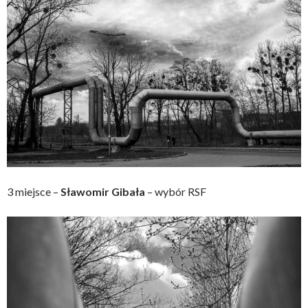
3 miejsce –
Sławomir Gibała
– wybór RSF