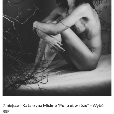
2 miejsce –
Katarzyna Michno “Portret w różu” –
Wybór
RSF