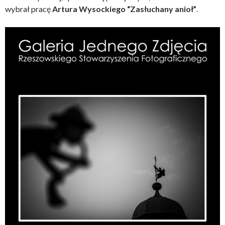
wybrał pracę
Artura Wysockiego “Zasłuchany anioł”
.