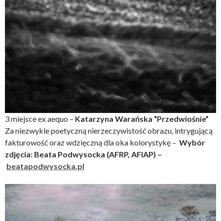
3 miejsce ex aequo –
Katarzyna Warańska “Przedwiośnie”
Za niezwykle poetyczną nierzeczywistość obrazu, intrygującą
fakturowość oraz wdzięczną dla oka kolorystykę –
Wybór
zdjęcia: Beata Podwysocka (AFRP, AFIAP) –
beatapodwysocka.pl