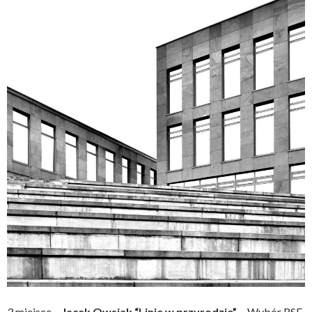
3 miejsce –
Jacek Owsiak “Linie w przyrodzie” –
Wybór RSF