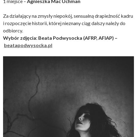
1 miejsce –
Agnieszka Mac Uchman
Za działający na zmysły niepokój, sensualną drapieżność kadru
i rozpoczęcie historii, której nieznany ciąg dalszy należy do
odbiorcy.
Wybór zdjęcia: Beata Podwysocka (AFRP, AFIAP) –
beatapodwysocka.pl