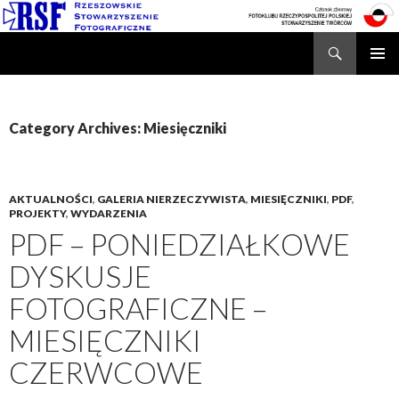
Search
Rzeszowskie Stowarzyszenie Fotograficzne
SKIP
TO
CONTENT
Category Archives: Miesięczniki
AKTUALNOŚCI
,
GALERIA NIERZECZYWISTA
,
MIESIĘCZNIKI
,
PDF
,
PROJEKTY
,
WYDARZENIA
PDF – PONIEDZIAŁKOWE
DYSKUSJE
FOTOGRAFICZNE –
MIESIĘCZNIKI
CZERWCOWE