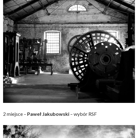
2 miejsce –
Paweł Jakubowski
– wybór RSF