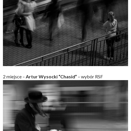
2 miejsce –
Artur Wysocki “Chasid”
– wybór RSF