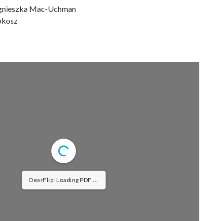
 Agnieszka Mac-Uchman
okosz
DearFlip: Loading PDF ...