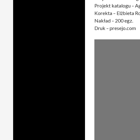
Projekt katalogu –
Korekta – Elżbieta R
Nakład – 200 egz.
Druk – presejo.com