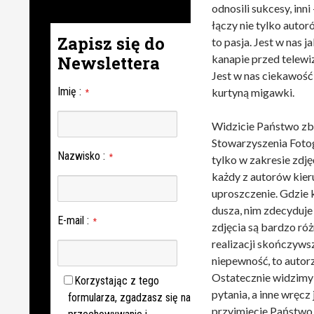
odnosili sukcesy, inn
łączy nie tylko autor
Zapisz się do
to pasja. Jest w nas 
Newslettera
kanapie przed telewi
Jest w nas ciekawość
Imię
:
kurtyną migawki.
*
Widzicie Państwo zb
Stowarzyszenia Foto
Nazwisko
:
*
tylko w zakresie zdj
każdy z autorów kier
uproszczenie. Gdzie 
dusza, nim zdecyduje
E-mail
:
*
zdjęcia są bardzo róż
realizacji skończyw
niepewność, to autorz
Ostatecznie widzimy 
Korzystając z tego
pytania, a inne wręcz
formularza, zgadzasz się na
przyjmiecie Państwo