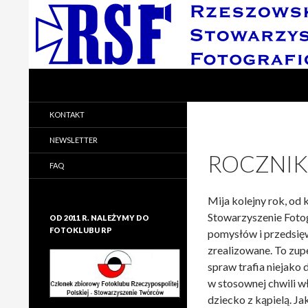
Search
Rzeszowskie Stowarzyszenie Fotograficzne
Rzeszowskie Stowarzyszenie
KONTAKT
Fotograficzne
NEWSLETTER
ROCZNIK
FAQ
Mija kolejny rok, od
Stowarzyszenie Fotog
OD 2011 R. NALEŻYMY DO
FOTOKLUBU RP
pomysłów i przedsięwz
zrealizowane. To zupe
spraw trafia niejako 
w stosownej chwili w
dziecko z kąpielą. Jak