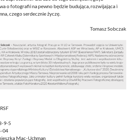
 o fotografii na pewno będzie budująca, rozwijająca i
na, czego serdecznie życzę.
Tomasz Sobczak
 RSF
8-9-5
4-04
gnieszka Mac-Uchman