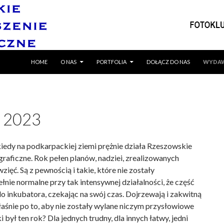
SKIP TO CONTENT
HOME
O NAS
PORTFOLIA
DOŁĄCZ DO NAS
WYDA
 2023
 kiedy na podkarpackiej ziemi prężnie działa Rzeszowskie
raficzne. Rok pełen planów, nadziei, zrealizowanych
ięć. Są z pewnością i takie, które nie zostały
łnie normalne przy tak intensywnej działalności, że część
do inkubatora, czekając na swój czas. Dojrzewają i zakwitną
łaśnie po to, aby nie zostały wylane niczym przysłowiowe
i był ten rok? Dla jednych trudny, dla innych łatwy, jedni