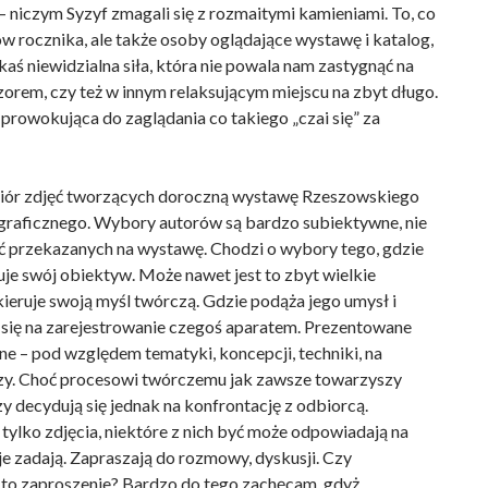
i – niczym Syzyf zmagali się z rozmaitymi kamieniami. To, co
ów rocznika, ale także osoby oglądające wystawę i katalog,
jakaś niewidzialna siła, która nie powala nam zastygnąć na
zorem, czy też w innym relaksującym miejscu na zbyt długo.
 prowokująca do zaglądania co takiego „czai się” za
iór zdjęć tworzących doroczną wystawę Rzeszowskiego
graficznego. Wybory autorów są bardzo subiektywne, nie
ęć przekazanych na wystawę. Chodzi o wybory tego, gdzie
uje swój obiektyw. Może nawet jest to zbyt wielkie
kieruje swoją myśl twórczą. Gdzie podąża jego umysł i
 się na zarejestrowanie czegoś aparatem. Prezentowane
ne – pod względem tematyki, koncepcji, techniki, na
szy. Choć procesowi twórczemu jak zawsze towarzyszy
y decydują się jednak na konfrontację z odbiorcą.
tylko zdjęcia, niektóre z nich być może odpowiadają na
 je zadają. Zapraszają do rozmowy, dyskusji. Czy
 to zaproszenie? Bardzo do tego zachęcam, gdyż