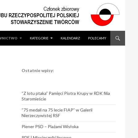
WNICTWO
KATEGORIE
KALENDARZ
POLECAMY
Ostatnie wpisy:
“Z lotu ptaka” Pamięci Piotra Krupy w RDK filia
Staromieście
“75 medali na 75 lecie FIAP” w Galerii
Nierzeczywistej RSF
Plener PSD – Plażami Wisłoka
PDF | Miesięczniki lipcowe