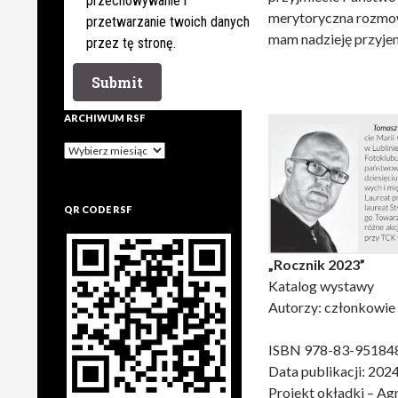
przechowywanie i
merytoryczna rozmowa
przetwarzanie twoich danych
mam nadzieję przyjem
przez tę stronę.
ARCHIWUM RSF
Archiwum
rsf
QR CODE RSF
„Rocznik 2023”
Katalog wystawy
Autorzy: członkowie
ISBN 978-83-95184
Data publikacji: 202
Projekt okładki – A