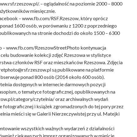
ww.rsf.rzeszow.pl/. – oglądalność na poziomie 2000 – 8000
użytkowników miesięcznie.
Facebook – www.fb.com/RSF.Rzeszow, który oprócz
ponad 1600 osób, w porównaniu z 1200 z poprzedniego
publikowanych na stronie dochodzi do około 1500 – 6300
to – www.fb.com/RzeszowStreetPhoto kontynuacja
a celu budowanie kolekcji zdjęć Rzeszowa w stylistyce
torstwa członków RSF oraz mieszkańców Rzeszowa. Zdjęcia
tretphoto@rsf.rzeszow.pl są publikowane na platformie
bserwuje ponad 800 osób (2014 około 600 osób).
ytelnia dostępnych w internecie darmowych pozycji
sopism, o tematyce fotograficznej, opublikowanych na
zow.pl/category/czytelnia/ oraz archiwalnych wydań
 fotograficznej i książek zgromadzonych do tej pory przez
lnia mieści się w Galerii Nierzeczywistej przy ul. Matejki
entowanie wszystkich ważnych wydarzeń z działalności
również ciekawszych imprez organizowanych w mieście.