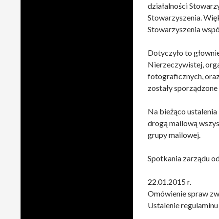
działalności Stowarz
Stowarzyszenia. Wię
Stowarzyszenia wspó
Dotyczyło to głownie
Nierzeczywistej, org
fotograficznych, oraz
zostały sporządzone 
Na bieżąco ustalenia
drogą mailową wszys
grupy mailowej.
Spotkania zarządu od
22.01.2015 r.
Omówienie spraw zw
Ustalenie regulaminu