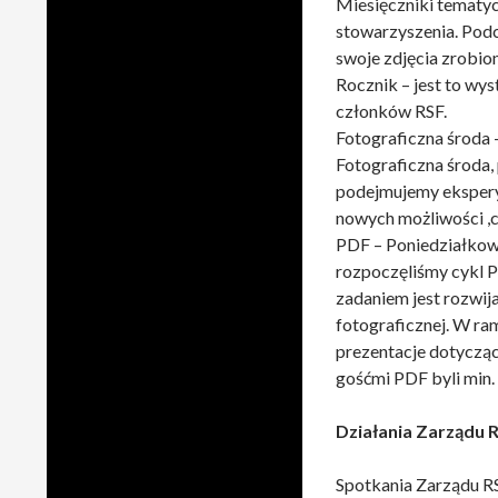
Miesięczniki tematyc
stowarzyszenia. Podc
swoje zdjęcia zrobio
Rocznik – jest to wy
członków RSF.
Fotograficzna środa 
Fotograficzna środa,
podejmujemy ekspery
nowych możliwości ,c
PDF – Poniedziałkow
rozpoczęliśmy cykl P
zadaniem jest rozwij
fotograficznej. W ra
prezentacje dotyczące
gośćmi PDF byli min.
Działania Zarządu 
Spotkania Zarządu RS