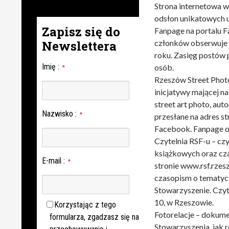
Strona internetowa w
odsłon unikatowych 
Zapisz się do
Fanpage na portalu 
Newslettera
członków obserwuje 
roku. Zasięg postów 
Imię
:
osób.
*
Rzeszów Street Pho
inicjatywy mającej n
street art photo, au
Nazwisko
:
*
przesłane na adres s
Facebook. Fanpage o
Czytelnia RSF-u – cz
książkowych oraz cza
E-mail
:
*
stronie www.rsf.rzes
czasopism o tematyce
Stowarzyszenie. Czyte
10, w Rzeszowie.
Korzystając z tego
Fotorelacje – dokum
formularza, zgadzasz się na
Stowarzyszenia, jak 