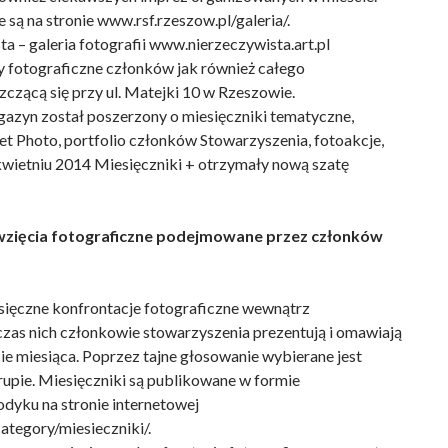
są na stronie www.rsf.rzeszow.pl/galeria/.
a – galeria fotografii www.nierzeczywista.art.pl
y fotograficzne członków jak również całego
zczącą się przy ul. Matejki 10 w Rzeszowie.
agazyn został poszerzony o miesięczniki tematyczne,
et Photo, portfolio członków Stowarzyszenia, fotoakcje,
wietniu 2014 Miesięczniki + otrzymały nową szatę
wzięcia fotograficzne podejmowane przez członków
sięczne konfrontacje fotograficzne wewnątrz
zas nich członkowie stowarzyszenia prezentują i omawiają
cie miesiąca. Poprzez tajne głosowanie wybierane jest
grupie. Miesięczniki są publikowane w formie
odyku na stronie internetowej
ategory/miesieczniki/.