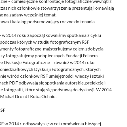
zne – comiesięczne konfrontacje fotograficzne wewnątrz
zas nich członkowie stowarzyszenia prezentują i omawiają
ne na zadany wcześniej temat.
stawa i katalog podsumowujący roczne dokonania
– w 2014 roku zapoczątkowaliśmy spotkania z cyklu
 podczas których w studiu fotograficznym RSF
menty fotograficzne, majsterkujemy celem zdobycia
zy fotografujemy podopiecznych Fundacji Felineus
e Dyskusje Fotograficzne – również w 2014 roku
oniedziałkowych Dyskusji Fotograficznych, których
anie wśród członków RSF umiejętności, wiedzy i sztuki
mach PDF odbywają się spotkania autorskie, prelekcje i
 fotografii, które stają się podstawą do dyskusji. W 2014
 Michał Drozd i Kuba Ochnio.
RSF
F w 2014 r. odbywały się w celu omówienia bieżącej