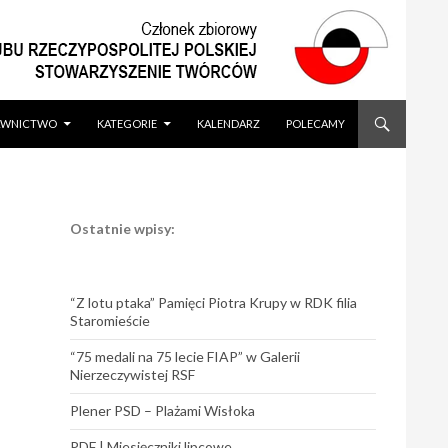
WNICTWO
KATEGORIE
KALENDARZ
POLECAMY
Ostatnie wpisy:
“Z lotu ptaka” Pamięci Piotra Krupy w RDK filia
Staromieście
“75 medali na 75 lecie FIAP” w Galerii
Nierzeczywistej RSF
Plener PSD – Plażami Wisłoka
PDF | Miesięczniki lipcowe