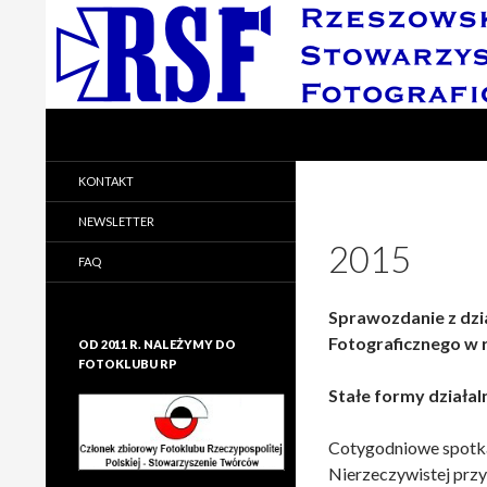
Search
Rzeszowskie Stowarzyszenie Fotograficzne
Rzeszowskie Stowarzyszenie
KONTAKT
Fotograficzne
NEWSLETTER
2015
FAQ
Sprawozdanie z dzi
Fotograficznego w 
OD 2011 R. NALEŻYMY DO
FOTOKLUBU RP
Stałe formy działal
Cotygodniowe spotkan
Nierzeczywistej przy 