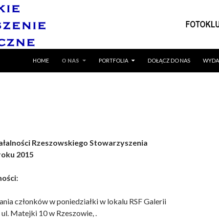
SKIP TO CONTENT
HOME
O NAS
PORTFOLIA
DOŁĄCZ DO NAS
WYDA
ałalności Rzeszowskiego Stowarzyszenia
roku 2015
ności:
ia członków w poniedziałki w lokalu RSF Galerii
ul. Matejki 10 w Rzeszowie, .