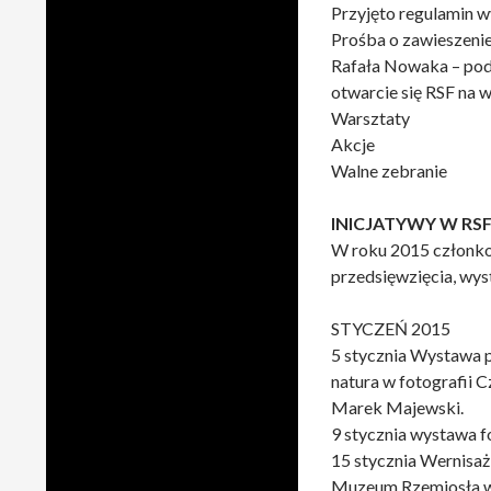
Przyjęto regulamin w
Prośba o zawieszenie
Rafała Nowaka – pod
otwarcie się RSF na 
Warsztaty
Akcje
Walne zebranie
INICJATYWY W RS
W roku 2015 członkow
przedsięwzięcia, wys
STYCZEŃ 2015
5 stycznia Wystawa
natura w fotografii 
Marek Majewski.
9 stycznia wystawa fo
15 stycznia Wernisaż
Muzeum Rzemiosła w