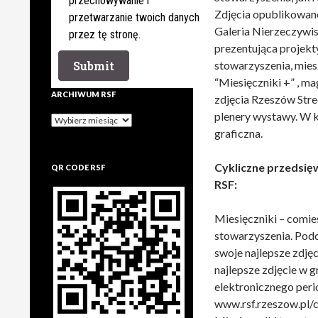
przechowywanie i
Zdjęcia opublikowane 
przetwarzanie twoich danych
Galeria Nierzeczywist
przez tę stronę.
prezentująca projekt
stowarzyszenia, mies
“Miesięczniki +” , m
ARCHIWUM RSF
zdjęcia Rzeszów Stre
plenery wystawy. W k
Archiwum
rsf
graficzna.
Cykliczne przedsię
QR CODE RSF
RSF:
Miesięczniki – comie
stowarzyszenia. Podc
swoje najlepsze zdję
najlepsze zdjęcie w 
elektronicznego peri
www.rsf.rzeszow.pl/c