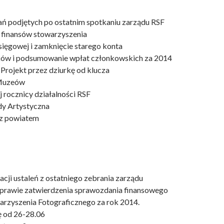
ń podjętych po ostatnim spotkaniu zarządu RSF
finansów stowarzyszenia
sięgowej i zamknięcie starego konta
onków i podsumowanie wpłat członkowskich za 2014
 Projekt przez dziurkę od klucza
 Muzeów
j rocznicy działalności RSF
y Artystyczna
 z powiatem
cji ustaleń z ostatniego zebrania zarządu
sprawie zatwierdzenia sprawozdania finansowego
rzyszenia Fotograficznego za rok 2014.
ę od 26-28.06