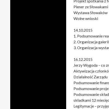
Projekt spotkania z f
Plener ze Słowakami 
Wystawa Słowaków
Wolne wnioski
14.10.2015
1. Podsumowanie real
2. Organizacja galeri
3. Organizacja wyst
16.12.2015
Jerzy Wygoda – co z
Aktywizacja członk
Działalność Zarządu
Podsumowanie finan
Podsumowanie proj
Podsumowanie składe
składkami 12 miesięc
Legitymacje – przyję