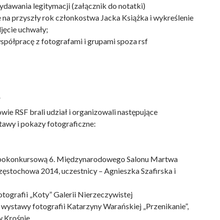
ydawania legitymacji (załącznik do notatki)
 na przyszły rok członkostwa Jacka Książka i wykreślenie
jęcie uchwały;
współpracę z fotografami i grupami spoza rsf
F
ie RSF brali udział i organizowali następujące
tawy i pokazy fotograficzne:
 pokonkursową 6. Międzynarodowego Salonu Martwa
Częstochowa 2014, uczestnicy – Agnieszka Szafirska i
tografii „Koty” Galerii Nierzeczywistej
 wystawy fotografii Katarzyny Warańskiej „Przenikanie”,
 Krośnie