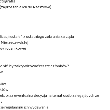
otografią
(zaproszenie ich do Rzeszowa)
izacji ustaleń z ostatniego zebrania zarządu
I Nierzeczywistej
awy rocznikowej
robić, by zaktywizować resztę członków?
ów
sów
ektów
k, oraz ewentualna decyzja na temat osób zalegających ze
y;
cie regulaminu ich wydawania;