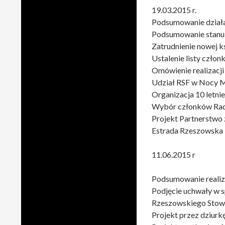
19.03.2015 r.
Podsumowanie działa
Podsumowanie stanu 
Zatrudnienie nowej k
Ustalenie listy czł
Omówienie realizacji
Udział RSF w Nocy
Organizacja 10 letnie
Wybór członków Rad
Projekt Partnerstwo
Estrada Rzeszowska
11.06.2015 r
Podsumowanie realiza
Podjęcie uchwały w 
Rzeszowskiego Stowa
Projekt przez dziurk