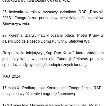
dedykowanych dla fotografów i grafików.
25 kwietnia wernisaż wystawy członków RSF „Rocznik
2013”. Fotograficzne podsumowanie działalności członków
Stowarzyszenia.
27 kwietnia
„Barwy natury oczami ptaka” Piotra
Krupy
w
galerii Spółdzielczego Domu Kultury w Stalowej Woli
Rozpoczęcie inicjatywy „Kup Pan Kotka”, której zadaniem
jest pozyskanie wsparcia dla Fundacji Felineus poprzez
sprzedaż studyjnych zdjęć podopiecznych fundacji.
MAJ 2014
15 maja XII Podkarpackie Konfrontacje Fotograficzne, RSF
otrzymało wyróżnienie i nagrodę finansową.
17/18 maja Noc Muzeów w Galerii Nierzeczywistej. Można