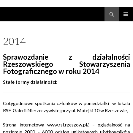
Search
Rzeszowskie Stowarzyszenie Fotograficzne
SKIP
TO
CONTENT
2014
Sprawozdanie z działalności
Rzeszowskiego Stowarzyszenia
Fotograficznego w roku 2014
Stałe formy działalności:
Cotygodniowe spotkania członków w poniedziałki w lokalu
RSF Galerii Nierzeczywistej przy ul. Matejki 10 w Rzeszowie, .
Strona internetowa
www.rsf.rzeszow.pl/
. – oglądalność na
poziomie 2000 – 6000 odsłon unikatowych użytkowników