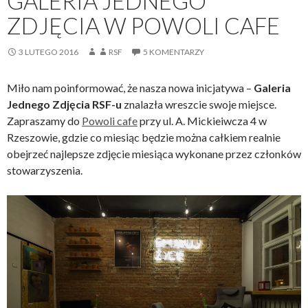
GALERIA JEDNEGO
ZDJĘCIA W POWOLI CAFE
3 LUTEGO 2016
RSF
5 KOMENTARZY
Miło nam poinformować, że nasza nowa inicjatywa –
Galeria
Jednego Zdjęcia RSF-u
znalazła wreszcie swoje miejsce.
Zapraszamy do
Powoli cafe
przy ul. A. Mickieiwcza 4 w
Rzeszowie, gdzie co miesiąc będzie można całkiem realnie
obejrzeć najlepsze zdjęcie miesiąca wykonane przez członków
stowarzyszenia.