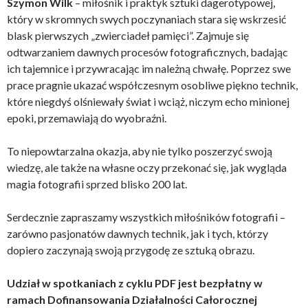
Szymon Wilk
– miłośnik i praktyk sztuki dagerotypowej,
który w skromnych swych poczynaniach stara się wskrzesić
blask pierwszych „zwierciadeł pamięci”. Zajmuje się
odtwarzaniem dawnych procesów fotograficznych, badając
ich tajemnice i przywracając im należną chwałę. Poprzez swe
prace pragnie ukazać współczesnym osobliwe piękno technik,
które niegdyś olśniewały świat i wciąż, niczym echo minionej
epoki, przemawiają do wyobraźni.
To niepowtarzalna okazja, aby nie tylko poszerzyć swoją
wiedzę, ale także na własne oczy przekonać się, jak wygląda
magia fotografii sprzed blisko 200 lat.
Serdecznie zapraszamy wszystkich miłośników fotografii –
zarówno pasjonatów dawnych technik, jak i tych, którzy
dopiero zaczynają swoją przygodę ze sztuką obrazu.
Udział w spotkaniach z cyklu PDF jest bezpłatny w
ramach Dofinansowania Działalności Całorocznej