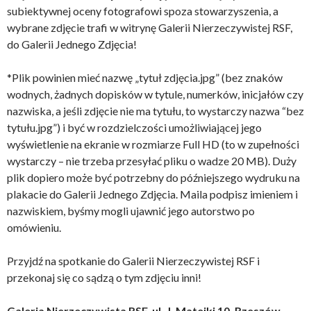
subiektywnej oceny fotografowi spoza stowarzyszenia, a
wybrane zdjęcie trafi w witrynę Galerii Nierzeczywistej RSF,
do Galerii Jednego Zdjęcia!
*Plik powinien mieć nazwę „tytuł zdjęcia.jpg” (bez znaków
wodnych, żadnych dopisków w tytule, numerków, inicjałów czy
nazwiska, a jeśli zdjęcie nie ma tytułu, to wystarczy nazwa “bez
tytułu.jpg”) i być w rozdzielczości umożliwiającej jego
wyświetlenie na ekranie w rozmiarze Full HD (to w zupełności
wystarczy – nie trzeba przesyłać pliku o wadze 20 MB). Duży
plik dopiero może być potrzebny do późniejszego wydruku na
plakacie do Galerii Jednego Zdjęcia. Maila podpisz imieniem i
nazwiskiem, byśmy mogli ujawnić jego autorstwo po
omówieniu.
Przyjdź na spotkanie do Galerii Nierzeczywistej RSF i
przekonaj się co sądzą o tym zdjęciu inni!
Galeria Nierzeczywista RSF, ul. J. Matejki 10, Rzeszów