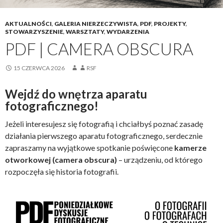
AKTUALNOŚCI
,
GALERIA NIERZECZYWISTA
,
PDF
,
PROJEKTY
,
STOWARZYSZENIE
,
WARSZTATY
,
WYDARZENIA
PDF | CAMERA OBSCURA
15 CZERWCA 2026
RSF
Wejdź do wnętrza aparatu
fotograficznego!
Jeżeli interesujesz się fotografią i chciałbyś poznać zasadę
działania pierwszego aparatu fotograficznego, serdecznie
zapraszamy na wyjątkowe spotkanie poświęcone
kamerze
otworkowej
(camera obscura)
– urządzeniu, od którego
rozpoczęła się historia fotografii.