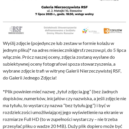
Wyślij zdjęcie (pojedyncze lub zestaw w formie kolażu w
jednym pliku)* na adres miesieczniki@rsf.rzeszow.pl, do 5 lipca
włącznie. Prócz naszej oceny, zdjęcia zostaną wysłane do
subiektywnej oceny fotografowi spoza stowarzyszenia, a
wybrane zdjęcie trafi w witrynę Galerii Nierzeczywistej RSF,
do Galerii Jednego Zdjęcia!
*Plik powinien mieć nazwę „tytuł zdjęcia.jpg” (bez żadnych
dopisków, numerków, inicjałów czy nazwiska, a jeśli zdjęcie nie
ma tytułu, to wystarczy nazwa “bez tytułu.jpg”) i być w
rozdzielczości umożliwiającej jego wyświetlenie na ekranie w
rozmiarze Full HD (to w zupełności wystarczy – nie trzeba
przesyłać pliku o wadze 20 MB). Duży plik dopiero może być