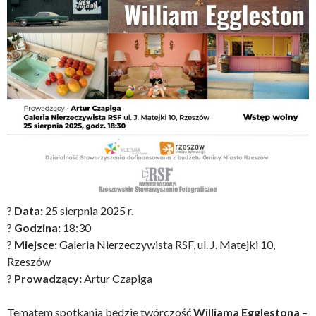
?
Data:
25 sierpnia 2025 r.
?
Godzina:
18:30
?
Miejsce:
Galeria Nierzeczywista RSF, ul. J. Matejki 10,
Rzeszów
?
Prowadzący:
Artur Czapiga
Tematem spotkania będzie twórczość
Williama Egglestona
–