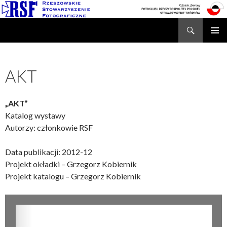
Search
Rzeszowskie Stowarzyszenie Fotograficzne
SKIP
TO
CONTENT
AKT
„AKT”
Katalog wystawy
Autorzy: członkowie RSF
Data publikacji: 2012-12
Projekt okładki – Grzegorz Kobiernik
Projekt katalogu – Grzegorz Kobiernik