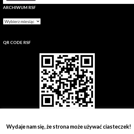
ARCHIWUM RSF
Archiwum
rsf
QR CODE RSF
Wydaje nam się, że strona może używać ciasteczek!
©
Rzeszowskie Stowarzyszenie Fotograficzne;
kontakt@rsf.rzeszow.pl;
KRS: