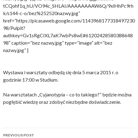
tCQohf1q_hU/VO94c_SHLAI/AAAAAAAAW6Q/9xlHhPc9rh
k/s144-c-o/bez%252520nazwy.jpg”
href=”https://picasaweb.google.com/1143968177318497230
98/Pulpit?
authkey=Gv1sRgCIXL7aK7wbPs8wE#61202428580388648
98″ caption=”bez nazwy.jpg” type=”image” alt=”bez
nazwy.jpg” ]
Wystawa i warsztaty odbędą się dnia 5 marca 2015 r. o
godzinie 17:00 w Studium.
Na warsztatach „Cyjanotypia – co to takiego?” będzie można
pogłębić wiedzę oraz zdobyć niezbędne doświadczenie.
Post
PREVIOUS POST