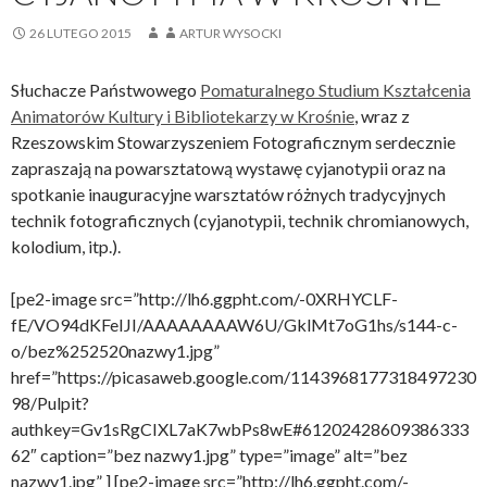
26 LUTEGO 2015
ARTUR WYSOCKI
Słuchacze Państwowego
Pomaturalnego Studium Kształcenia
Animatorów Kultury i Bibliotekarzy w Krośnie
, wraz z
Rzeszowskim Stowarzyszeniem Fotograficznym serdecznie
zapraszają na powarsztatową wystawę cyjanotypii oraz na
spotkanie inauguracyjne warsztatów różnych tradycyjnych
technik fotograficznych (cyjanotypii, technik chromianowych,
kolodium, itp.).
[pe2-image src=”http://lh6.ggpht.com/-0XRHYCLF-
fE/VO94dKFeIJI/AAAAAAAAW6U/GklMt7oG1hs/s144-c-
o/bez%252520nazwy1.jpg”
href=”https://picasaweb.google.com/1143968177318497230
98/Pulpit?
authkey=Gv1sRgCIXL7aK7wbPs8wE#61202428609386333
62″ caption=”bez nazwy1.jpg” type=”image” alt=”bez
nazwy1.jpg” ] [pe2-image src=”http://lh6.ggpht.com/-