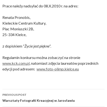
Prace należy nadsyłać do 08.X.2010 r. na adres:
Renata Pronobis,
Kieleckie Centrum Kultury,
Plac Moniuszki 2B,
25-334 Kielce,
z dopiskiem “
Życie jest piękne
“.
Regulamin konkursu można zobaczyć na stronie
www.kck.com.pl
, natomiast zdjęcia laureatów poprzednich
edycji pod adresem:
www.foto-olimp.kielce.eu
Post
PREVIOUS POST
navigation
Warsztaty Fotografii Kreacyjnej w Jarosławiu