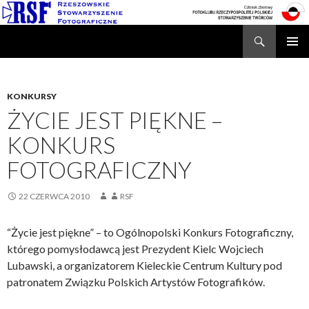
Search
Rzeszowskie Stowarzyszenie Fotograficzne
SKIP
TO
CONTENT
KONKURSY
ŻYCIE JEST PIĘKNE –
KONKURS
FOTOGRAFICZNY
22 CZERWCA 2010
RSF
“Życie jest piękne” – to Ogólnopolski Konkurs Fotograficzny,
którego pomysłodawcą jest Prezydent Kielc Wojciech
Lubawski, a organizatorem Kieleckie Centrum Kultury pod
patronatem Związku Polskich Artystów Fotografików.