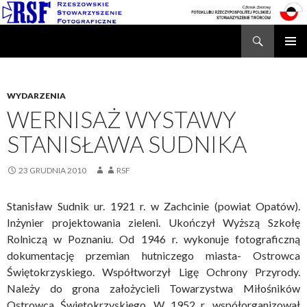
Search
Rzeszowskie Stowarzyszenie Fotograficzne
SKIP
TO
CONTENT
WYDARZENIA
WERNISAŻ WYSTAWY
STANISŁAWA SUDNIKA
23 GRUDNIA 2010
RSF
Stanisław Sudnik ur. 1921 r. w Zachcinie (powiat Opatów).
Inżynier projektowania zieleni. Ukończył Wyższą Szkołę
Rolniczą w Poznaniu. Od 1946 r. wykonuje fotograficzną
dokumentację przemian hutniczego miasta- Ostrowca
Świętokrzyskiego. Współtworzył Ligę Ochrony Przyrody.
Należy do grona założycieli Towarzystwa Miłośników
Ostrowca Świętokrzyskiego. W 1952 r. współorganizował