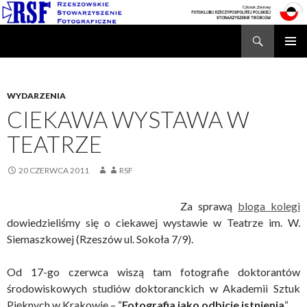
Search
Rzeszowskie Stowarzyszenie Fotograficzne
SKIP
TO
CONTENT
WYDARZENIA
CIEKAWA WYSTAWA W
TEATRZE
20 CZERWCA 2011
RSF
Za sprawą
bloga kolegi
dowiedzieliśmy się o ciekawej wystawie w Teatrze im. W.
Siemaszkowej (Rzeszów ul. Sokoła 7/9).
Od 17-go czerwca wiszą tam fotografie doktorantów
środowiskowych studiów doktoranckich w Akademii Sztuk
Pięknych w Krakowie – “
Fotografia jako odbicie istnienia
“.