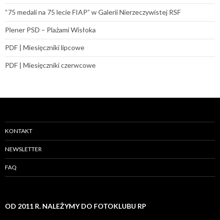
“75 medali na 75 lecie FIAP” w Galerii Nierzeczywistej RSF
Plener PSD – Plażami Wisłoka
PDF | Miesięczniki lipcowe
PDF | Miesięczniki czerwcowe
KONTAKT
NEWSLETTER
FAQ
OD 2011 R. NALEŻYMY DO FOTOKLUBU RP