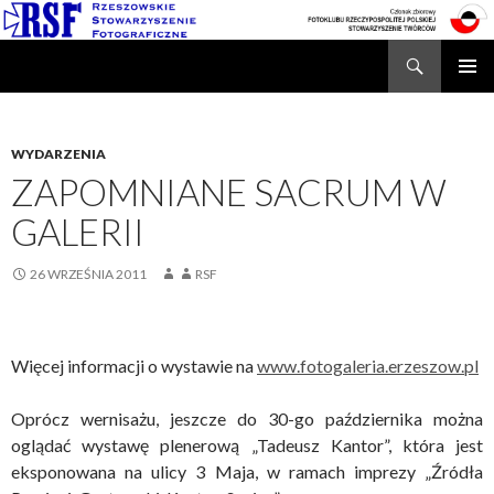
Search
Rzeszowskie Stowarzyszenie Fotograficzne
SKIP
TO
CONTENT
WYDARZENIA
ZAPOMNIANE SACRUM W
GALERII
26 WRZEŚNIA 2011
RSF
Więcej informacji o wystawie na
www.fotogaleria.erzeszow.pl
Oprócz wernisażu, jeszcze do 30-go października można
oglądać wystawę plenerową „Tadeusz Kantor”, która jest
eksponowana na ulicy 3 Maja, w ramach imprezy „Źródła