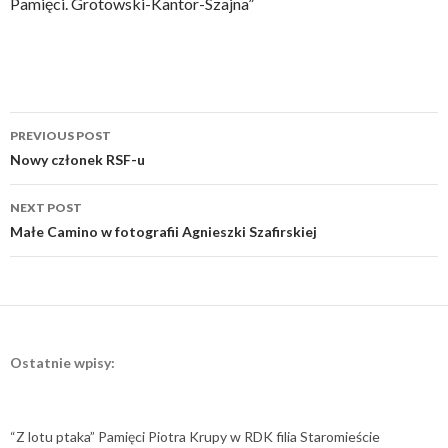
Pamięci. Grotowski-Kantor-Szajna”
Post
PREVIOUS POST
navigation
Nowy członek RSF-u
NEXT POST
Małe Camino w fotografii Agnieszki Szafirskiej
Ostatnie wpisy:
“Z lotu ptaka” Pamięci Piotra Krupy w RDK filia Staromieście