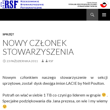
Search
Rzeszowskie Stowarzyszenie Fotograficzne
SKIP
TO
CONTENT
SPRZĘT
NOWY CZŁONEK
STOWARZYSZENIA
23 PAŹDZIERNIKA 2011
RSF
Nowym członkiem naszego stowarzyszenie w sekcji
sprzętowe, został dysk dwojga imion LACIE by Neil Poulton.
Potrafi on wlać w siebie 1 TB co czyni go liderem w grupie
.
Specjalne podziękowania dla Jana prezesa, on wie i my wiemy