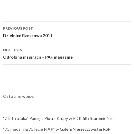
Post
PREVIOUS POST
navigation
Dzielnice Rzeszowa 2011
NEXT POST
Odrobina inspiracji – PAF magazine
Ostatnie wpisy:
“Z lotu ptaka” Pamięci Piotra Krupy w RDK filia Staromieście
“75 medali na 75 lecie FIAP” w Galerii Nierzeczywistej RSF