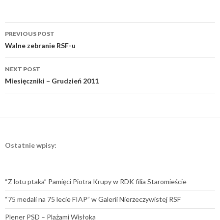
Post
PREVIOUS POST
navigation
Walne zebranie RSF-u
NEXT POST
Miesięczniki – Grudzień 2011
Ostatnie wpisy:
“Z lotu ptaka” Pamięci Piotra Krupy w RDK filia Staromieście
“75 medali na 75 lecie FIAP” w Galerii Nierzeczywistej RSF
Plener PSD – Plażami Wisłoka