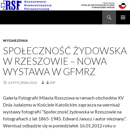
Search
Rzeszowskie Stowarzyszenie Fotograficzne
SKIP
TO
CONTENT
WYDARZENIA
SPOŁECZNOŚĆ ŻYDOWSKA
W RZESZOWIE – NOWA
WYSTAWA W GFMRZ
14 STYCZNIA 2012
RSF
Galeria Fotografii Miasta Rzeszowa w ramach obchodów XV
Dnia Judaizmu w Kościele Katolickim zaprasza na wernisaż
wystawy fotografii “Społeczność żydowska w Rzeszowie na
fotografiach z lat 1865-1945. Edward Janusz i autor nieznany”.
Wernisaż odbędzie się w poniedziałek 16.01.2012 roku o