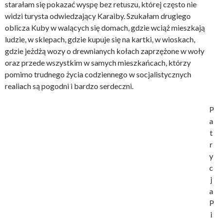
starałam się pokazać wyspę bez retuszu, której często nie
widzi turysta odwiedzający Karaiby. Szukałam drugiego
oblicza Kuby w walących się domach, gdzie wciąż mieszkają
ludzie, w sklepach, gdzie kupuje się na kartki, w wioskach,
gdzie jeżdżą wozy o drewnianych kołach zaprzężone w woły
oraz przede wszystkim w samych mieszkańcach, którzy
pomimo trudnego życia codziennego w socjalistycznych
realiach są pogodni i bardzo serdeczni.
P
a
t
r
y
c
j
a
P
i