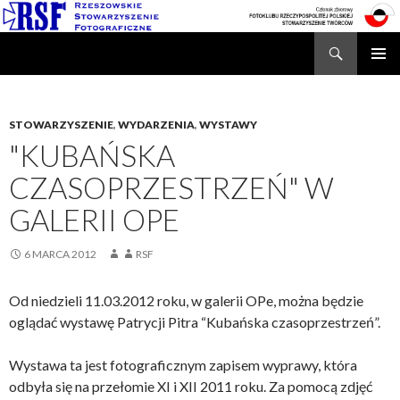
Search
Rzeszowskie Stowarzyszenie Fotograficzne
SKIP
TO
CONTENT
STOWARZYSZENIE
,
WYDARZENIA
,
WYSTAWY
"KUBAŃSKA
CZASOPRZESTRZEŃ" W
GALERII OPE
6 MARCA 2012
RSF
Od niedzieli 11.03.2012 roku, w galerii OPe, można będzie
oglądać wystawę Patrycji Pitra “Kubańska czasoprzestrzeń”.
Wystawa ta jest fotograficznym zapisem wyprawy, która
odbyła się na przełomie XI i XII 2011 roku. Za pomocą zdjęć