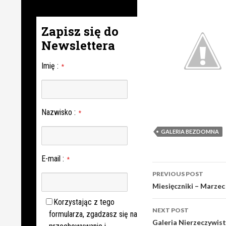
Zapisz się do
Newslettera
Imię
:
*
Nazwisko
:
*
GALERIA BEZDOMNA
E-mail
:
*
Post
PREVIOUS POST
navigation
Miesięczniki – Marzec
Korzystając z tego
NEXT POST
formularza, zgadzasz się na
Galeria Nierzeczywist