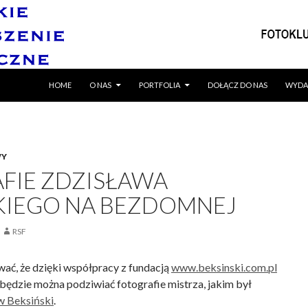
SKIP TO CONTENT
HOME
O NAS
PORTFOLIA
DOŁĄCZ DO NAS
WYDA
WY
FIE ZDZISŁAWA
KIEGO NA BEZDOMNEJ
RSF
ać, że dzięki współpracy z fundacją
www.beksinski.com.pl
będzie można podziwiać fotografie mistrza, jakim był
w Beksiński
.