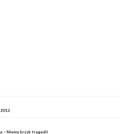
 2012
a – Niemy krzyk tragedii