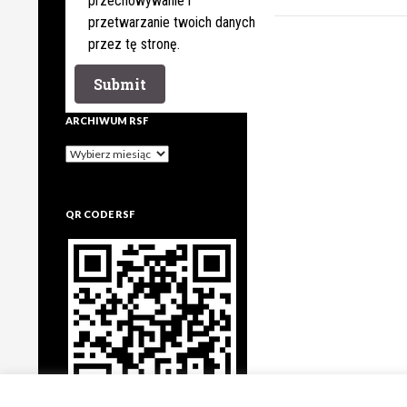
przechowywanie i
przetwarzanie twoich danych
przez tę stronę.
ARCHIWUM RSF
Archiwum
rsf
QR CODE RSF