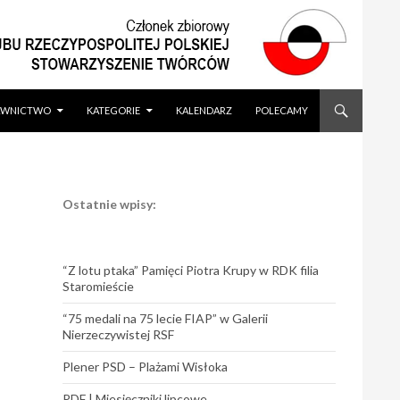
WNICTWO
KATEGORIE
KALENDARZ
POLECAMY
Ostatnie wpisy:
“Z lotu ptaka” Pamięci Piotra Krupy w RDK filia
Staromieście
“75 medali na 75 lecie FIAP” w Galerii
Nierzeczywistej RSF
Plener PSD – Plażami Wisłoka
PDF | Miesięczniki lipcowe