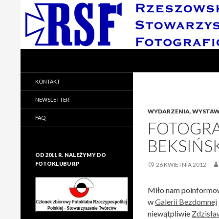
Search
Rzeszowskie Stowarzyszenie Fotograficzne
Rzeszowskie Stowarzyszenie
KONTAKT
Fotograficzne
NEWSLETTER
WYDARZENIA
,
WYSTA
FAQ
FOTOGRA
BEKSIŃS
OD 2011 R. NALEŻYMY DO
FOTOKLUBU RP
26 KWIETNIA 2012
Miło nam poinformow
w
Galerii Bezdomnej
niewątpliwie
Zdzisła