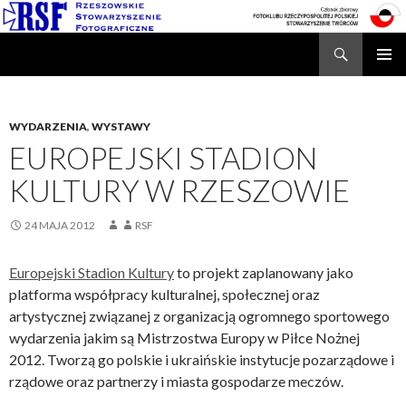
Search
Rzeszowskie Stowarzyszenie Fotograficzne
SKIP
TO
CONTENT
WYDARZENIA
,
WYSTAWY
EUROPEJSKI STADION
KULTURY W RZESZOWIE
24 MAJA 2012
RSF
Europejski Stadion Kultury
to projekt zaplanowany jako
platforma współpracy kulturalnej, społecznej oraz
artystycznej związanej z organizacją ogromnego sportowego
wydarzenia jakim są Mistrzostwa Europy w Piłce Nożnej
2012. Tworzą go polskie i ukraińskie instytucje pozarządowe i
rządowe oraz partnerzy i miasta gospodarze meczów.