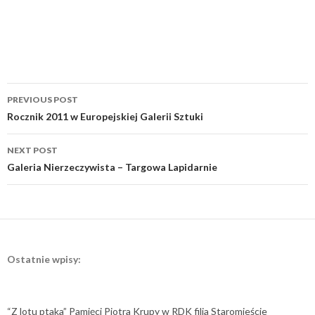
Post
PREVIOUS POST
navigation
Rocznik 2011 w Europejskiej Galerii Sztuki
NEXT POST
Galeria Nierzeczywista – Targowa Lapidarnie
Ostatnie wpisy:
“Z lotu ptaka” Pamięci Piotra Krupy w RDK filia Staromieście