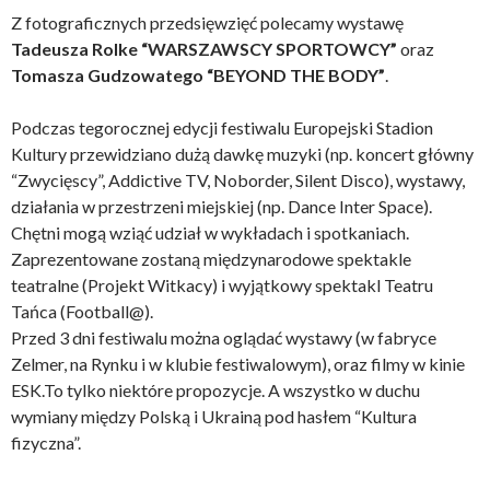
Z fotograficznych przedsięwzięć polecamy wystawę
Tadeusza Rolke “WARSZAWSCY SPORTOWCY”
oraz
Tomasza Gudzowatego “BEYOND THE BODY”
.
Podczas tegorocznej edycji festiwalu Europejski Stadion
Kultury przewidziano dużą dawkę muzyki (np. koncert główny
“Zwycięscy”, Addictive TV, Noborder, Silent Disco), wystawy,
działania w przestrzeni miejskiej (np. Dance Inter Space).
Chętni mogą wziąć udział w wykładach i spotkaniach.
Zaprezentowane zostaną międzynarodowe spektakle
teatralne (Projekt Witkacy) i wyjątkowy spektakl Teatru
Tańca (Football@).
Przed 3 dni festiwalu można oglądać wystawy (w fabryce
Zelmer, na Rynku i w klubie festiwalowym), oraz filmy w kinie
ESK.To tylko niektóre propozycje. A wszystko w duchu
wymiany między Polską i Ukrainą pod hasłem “Kultura
fizyczna”.