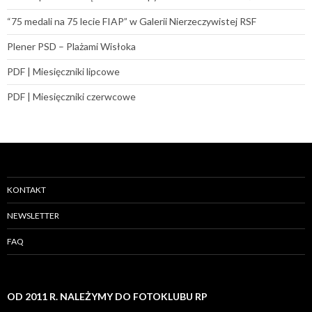
“75 medali na 75 lecie FIAP” w Galerii Nierzeczywistej RSF
Plener PSD – Plażami Wisłoka
PDF | Miesięczniki lipcowe
PDF | Miesięczniki czerwcowe
KONTAKT
NEWSLETTER
FAQ
OD 2011 R. NALEŻYMY DO FOTOKLUBU RP