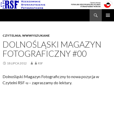
Search
Rzeszowskie Stowarzyszenie Fotograficzne
SKIP
TO
CONTENT
CZYTELNIA
,
WWWYSZUKANE
DOLNOŚLĄSKI MAGAZYN
FOTOGRAFICZNY #00
18 LIPCA 2012
RSF
Dolnośląski Magazyn Fotograficzny to nowa pozycja w
Czytelni RSF-u – zapraszamy do lektury.