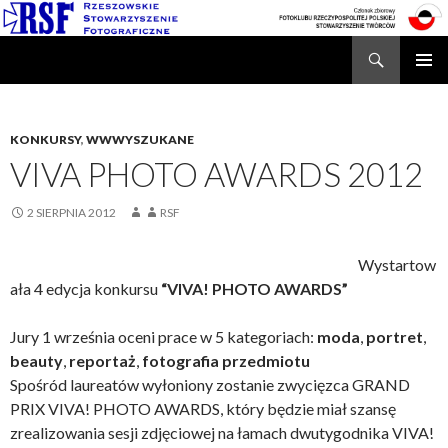
Search
Rzeszowskie Stowarzyszenie Fotograficzne
SKIP
TO
CONTENT
KONKURSY
,
WWWYSZUKANE
VIVA PHOTO AWARDS 2012
2 SIERPNIA 2012
RSF
Wystartow
ała 4 edycja konkursu
“VIVA! PHOTO AWARDS”
Jury 1 września oceni prace w 5 kategoriach:
moda
,
portret
,
beauty
,
reportaż
,
fotografia przedmiotu
Spośród laureatów wyłoniony zostanie zwycięzca GRAND
PRIX VIVA! PHOTO AWARDS, który będzie miał szansę
zrealizowania sesji zdjęciowej na łamach dwutygodnika VIVA!