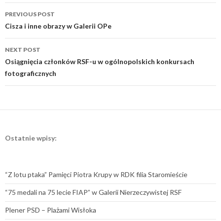
Post
PREVIOUS POST
navigation
Cisza i inne obrazy w Galerii OPe
NEXT POST
Osiągnięcia członków RSF-u w ogólnopolskich konkursach
fotograficznych
Ostatnie wpisy:
“Z lotu ptaka” Pamięci Piotra Krupy w RDK filia Staromieście
“75 medali na 75 lecie FIAP” w Galerii Nierzeczywistej RSF
Plener PSD – Plażami Wisłoka