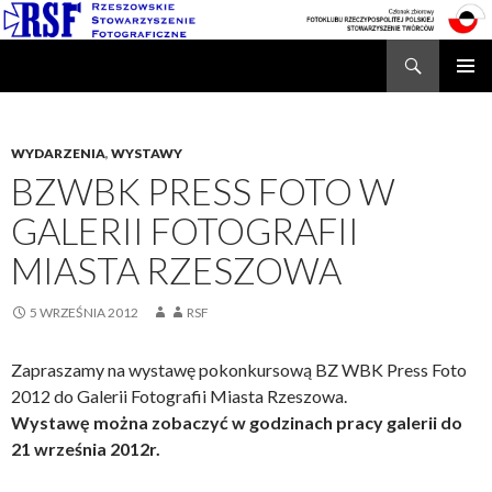
Search
Rzeszowskie Stowarzyszenie Fotograficzne
SKIP
TO
CONTENT
WYDARZENIA
,
WYSTAWY
BZWBK PRESS FOTO W
GALERII FOTOGRAFII
MIASTA RZESZOWA
5 WRZEŚNIA 2012
RSF
Zapraszamy na wystawę pokonkursową BZ WBK Press Foto
2012 do Galerii Fotografii Miasta Rzeszowa.
Wystawę można zobaczyć w godzinach pracy galerii do
21 września 2012r.