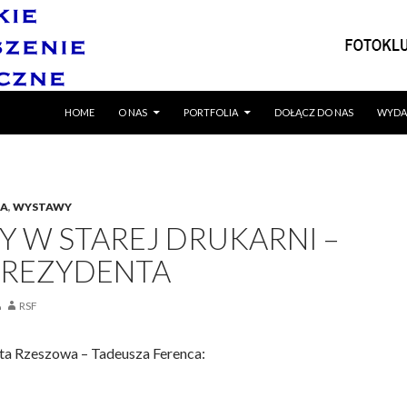
SKIP TO CONTENT
HOME
O NAS
PORTFOLIA
DOŁĄCZ DO NAS
WYDA
IA
,
WYSTAWY
Y W STAREJ DRUKARNI –
 PREZYDENTA
RSF
ta Rzeszowa – Tadeusza Ferenca: