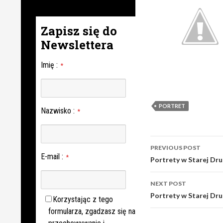
Zapisz się do
Newslettera
Imię
:
*
PORTRET
Nazwisko
:
*
Post
PREVIOUS POST
E-mail
:
navigation
*
Portrety w Starej Dru
NEXT POST
Portrety w Starej Dru
Korzystając z tego
formularza, zgadzasz się na