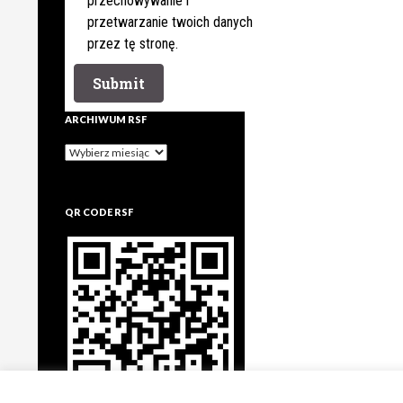
przechowywanie i
przetwarzanie twoich danych
przez tę stronę.
ARCHIWUM RSF
Archiwum
rsf
QR CODE RSF