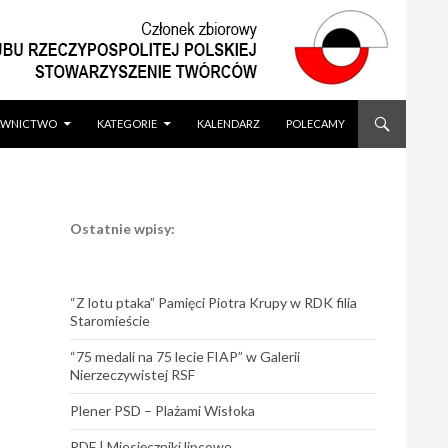
WNICTWO
KATEGORIE
KALENDARZ
POLECAMY
Ostatnie wpisy:
“Z lotu ptaka” Pamięci Piotra Krupy w RDK filia
Staromieście
“75 medali na 75 lecie FIAP” w Galerii
Nierzeczywistej RSF
Plener PSD – Plażami Wisłoka
PDF | Miesięczniki lipcowe