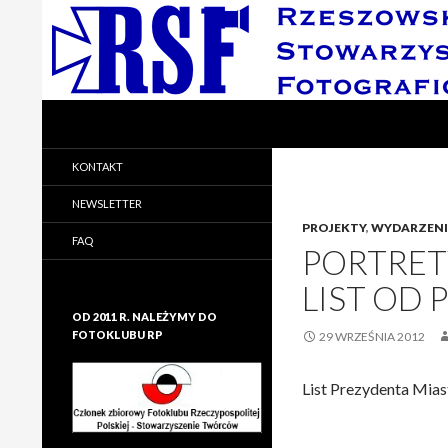
Search
Rzeszowskie Stowarzyszenie Fotograficzne
Rzeszowskie Stowarzyszenie
KONTAKT
Fotograficzne
NEWSLETTER
PROJEKTY
,
WYDARZEN
FAQ
PORTRET
LIST OD
OD 2011 R. NALEŻYMY DO
FOTOKLUBU RP
29 WRZEŚNIA 2012
List Prezydenta Mias