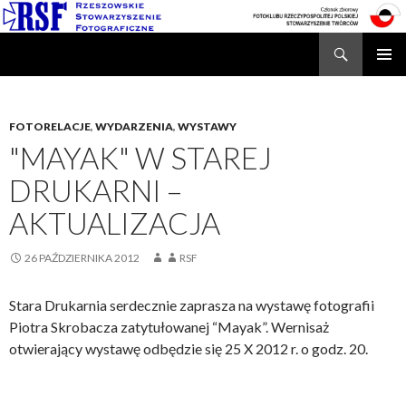
Search
Rzeszowskie Stowarzyszenie Fotograficzne
SKIP
TO
CONTENT
FOTORELACJE
,
WYDARZENIA
,
WYSTAWY
"MAYAK" W STAREJ
DRUKARNI –
AKTUALIZACJA
26 PAŹDZIERNIKA 2012
RSF
Stara Drukarnia serdecznie zaprasza na wystawę fotografii
Piotra Skrobacza zatytułowanej “Mayak”. Wernisaż
otwierający wystawę odbędzie się 25 X 2012 r. o godz. 20.