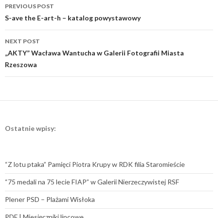
Post
PREVIOUS POST
navigation
S-ave the E-art-h – katalog powystawowy
NEXT POST
„AKTY” Wacława Wantucha w Galerii Fotografii Miasta
Rzeszowa
Ostatnie wpisy:
“Z lotu ptaka” Pamięci Piotra Krupy w RDK filia Staromieście
“75 medali na 75 lecie FIAP” w Galerii Nierzeczywistej RSF
Plener PSD – Plażami Wisłoka
PDF | Miesięczniki lipcowe