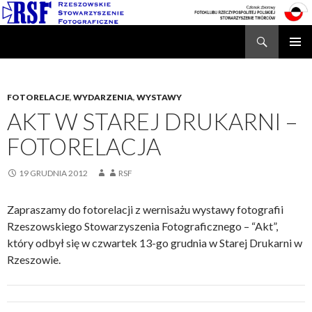
Search
Rzeszowskie Stowarzyszenie Fotograficzne
SKIP
TO
CONTENT
FOTORELACJE
,
WYDARZENIA
,
WYSTAWY
AKT W STAREJ DRUKARNI –
FOTORELACJA
19 GRUDNIA 2012
RSF
Zapraszamy do fotorelacji z wernisażu wystawy fotografii
Rzeszowskiego Stowarzyszenia Fotograficznego – “Akt”,
który odbył się w czwartek 13-go grudnia w Starej Drukarni w
Rzeszowie.