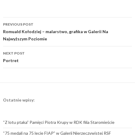
Post
PREVIOUS POST
navigation
Romuald Kołodziej – malarstwo, grafika w Galerii Na
Najwyższym Poziomie
NEXT POST
Portret
Ostatnie wpisy:
“Z lotu ptaka” Pamięci Piotra Krupy w RDK filia Staromieście
“75 medali na 75 lecie FIAP” w Galerii Nierzeczywistej RSF