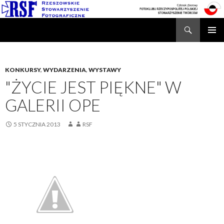
Search
Rzeszowskie Stowarzyszenie Fotograficzne
SKIP
TO
CONTENT
KONKURSY
,
WYDARZENIA
,
WYSTAWY
"ŻYCIE JEST PIĘKNE" W
GALERII OPE
5 STYCZNIA 2013
RSF