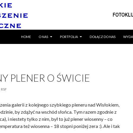
SKIP TO CONTENT
HOME
O NAS
PORTFOLIA
DOŁĄCZ DO NAS
WYDA
Y PLENER O ŚWICIE
RSF
enia galerii z kolejnego szybkiego pleneru nad Wisłokiem,
godzinie, by zdążyć na wschód słońca. Tym razem zgodnie z
), i niestety tylko z nim, był to już plener wiosenny – co
mperatura też wiosenna – 18 stopni poniżej zera :). Ale i tak