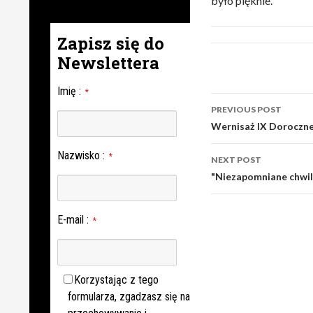
było pięknie.
Zapisz się do
Newslettera
Imię
:
*
Post
PREVIOUS POST
navigation
Wernisaż IX Doroczne
Nazwisko
:
*
NEXT POST
"Niezapomniane chwil
E-mail
:
*
Korzystając z tego
formularza, zgadzasz się na