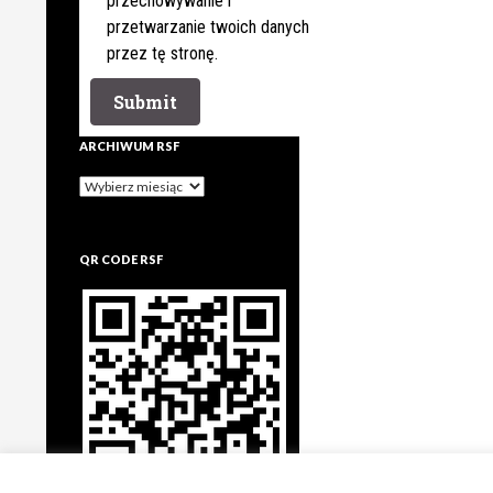
przechowywanie i
przetwarzanie twoich danych
przez tę stronę.
ARCHIWUM RSF
Archiwum
rsf
QR CODE RSF