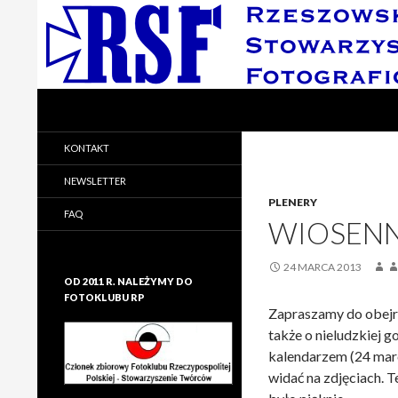
Search
Rzeszowskie Stowarzyszenie Fotograficzne
Rzeszowskie Stowarzyszenie
KONTAKT
Fotograficzne
NEWSLETTER
PLENERY
FAQ
WIOSENN
24 MARCA 2013
OD 2011 R. NALEŻYMY DO
FOTOKLUBU RP
Zapraszamy do obejrz
także o nieludzkiej 
kalendarzem (24 marca
widać na zdjęciach. Te