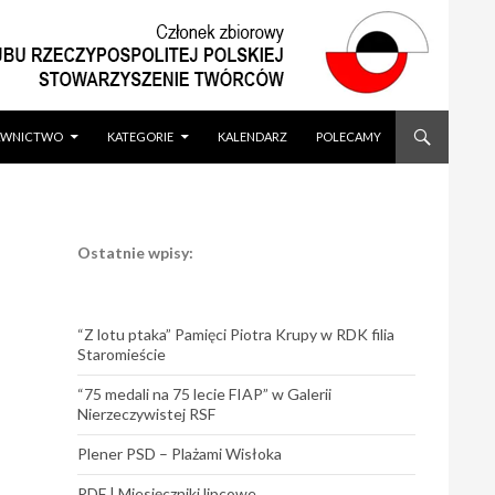
WNICTWO
KATEGORIE
KALENDARZ
POLECAMY
Ostatnie wpisy:
“Z lotu ptaka” Pamięci Piotra Krupy w RDK filia
Staromieście
“75 medali na 75 lecie FIAP” w Galerii
Nierzeczywistej RSF
Plener PSD – Plażami Wisłoka
PDF | Miesięczniki lipcowe