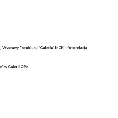
j Wystawy Fotoklubu “Galeria” MCK – fotorelacja
e" w Galerii OPe