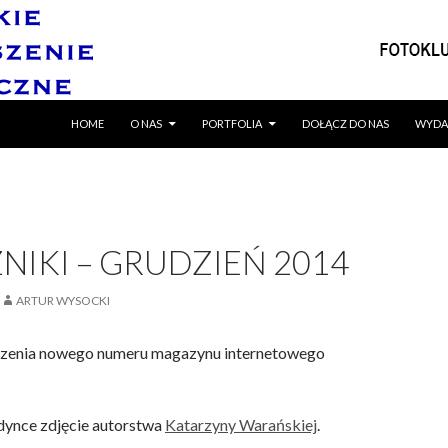
SKIP TO CONTENT
HOME
O NAS
PORTFOLIA
DOŁĄCZ DO NAS
WYDA
NIKI – GRUDZIEŃ 2014
ARTUR WYSOCKI
rzenia nowego numeru magazynu internetowego
dynce zdjęcie autorstwa
Katarzyny Warańskiej
.