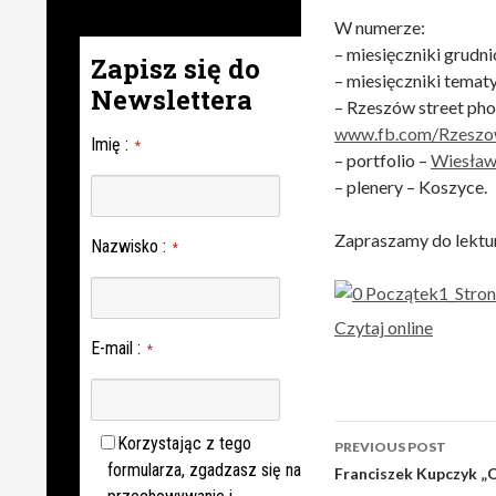
W numerze:
– miesięczniki grudn
Zapisz się do
– miesięczniki temat
Newslettera
– Rzeszów street pho
www.fb.com/Rzeszo
Imię
:
*
– portfolio –
Wiesław
– plenery – Koszyce.
Zapraszamy do lektu
Nazwisko
:
*
Czytaj online
E-mail
:
*
Post
Korzystając z tego
PREVIOUS POST
formularza, zgadzasz się na
navigation
Franciszek Kupczyk 