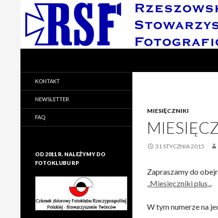
Search
Rzeszowskie Stowarzyszenie Fotograficzne
Rzeszowskie Stowarzyszenie
KONTAKT
Fotograficzne
NEWSLETTER
MIESIĘCZNIKI
FAQ
MIESIĘCZ
31 STYCZNIA 2015
OD 2011 R. NALEŻYMY DO
FOTOKLUBU RP
Zapraszamy do obej
„
Miesięczniki plus
„.
W tym numerze na je