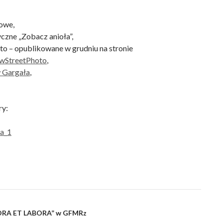
iowe,
yczne „Zobacz anioła”,
to – opublikowane w grudniu na stronie
wStreetPhoto
,
 Gargała
,
ry:
„ORA ET LABORA” w GFMRz