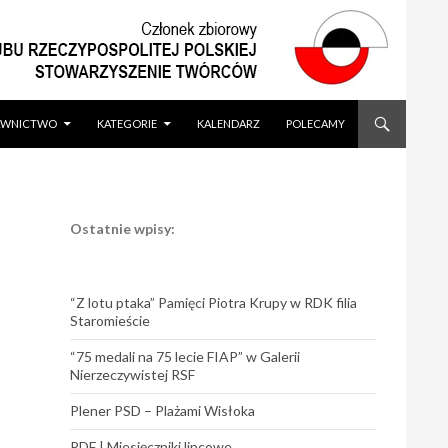
WNICTWO
KATEGORIE
KALENDARZ
POLECAMY
Ostatnie wpisy:
“Z lotu ptaka” Pamięci Piotra Krupy w RDK filia
Staromieście
“75 medali na 75 lecie FIAP” w Galerii
Nierzeczywistej RSF
Plener PSD – Plażami Wisłoka
PDF | Miesięczniki lipcowe