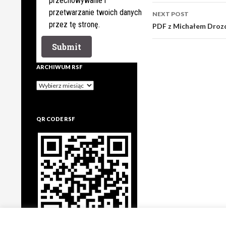
przechowywanie i
przetwarzanie twoich danych
NEXT POST
przez tę stronę.
PDF z Michałem Dro
ARCHIWUM RSF
Archiwum
rsf
QR CODE RSF