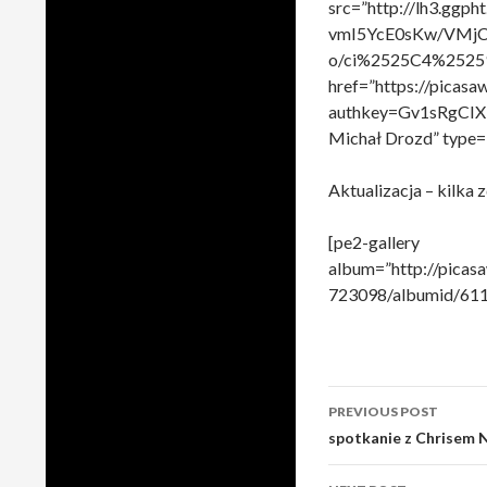
src=”http://lh3.ggph
vmI5YcE0sKw/VMjC
o/ci%2525C4%25259
href=”https://pica
authkey=Gv1sRgCI
Michał Drozd” type=”
Aktualizacja – kilka 
[pe2-gallery
album=”http://pica
723098/albumid/611
Post
PREVIOUS POST
navigation
spotkanie z Chrisem 