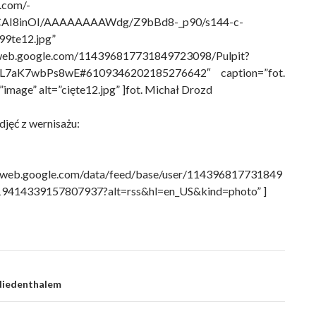
t.com/-
AI8inOI/AAAAAAAAWdg/Z9bBd8-_p90/s144-c-
9te12.jpg”
saweb.google.com/114396817731849723098/Pulpit?
XL7aK7wbPs8wE#6109346202185276642″ caption=”fot.
image” alt=”cięte12.jpg” ]fot. Michał Drozd
zdjęć z wernisażu:
saweb.google.com/data/feed/base/user/114396817731849
9414339157807937?alt=rss&hl=en_US&kind=photo” ]
Niedenthalem