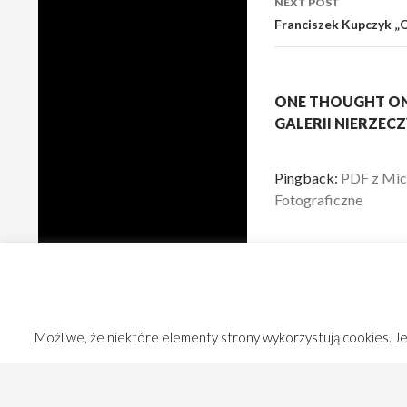
NEXT POST
Franciszek Kupczyk 
ONE THOUGHT ON
GALERII NIERZEC
Pingback:
PDF z Mic
Fotograficzne
COMMENTS ARE C
Możliwe, że niektóre elementy strony wykorzystują cookies. Jeś