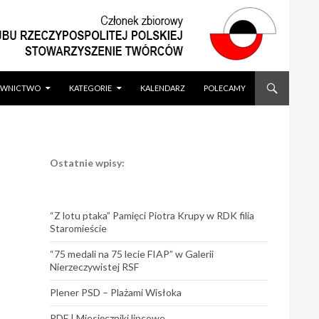
WNICTWO
KATEGORIE
KALENDARZ
POLECAMY
Ostatnie wpisy:
“Z lotu ptaka” Pamięci Piotra Krupy w RDK filia
Staromieście
“75 medali na 75 lecie FIAP” w Galerii
Nierzeczywistej RSF
Plener PSD – Plażami Wisłoka
PDF | Miesięczniki lipcowe