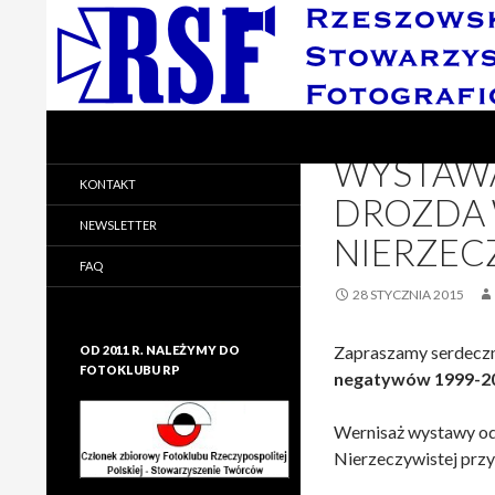
Search
Rzeszowskie Stowarzyszenie Fotograficzne
FOTORELACJE
,
WYDAR
WYSTAWA
Rzeszowskie Stowarzyszenie
KONTAKT
Fotograficzne
DROZDA 
NEWSLETTER
NIERZEC
FAQ
28 STYCZNIA 2015
Zapraszamy serdecz
OD 2011 R. NALEŻYMY DO
FOTOKLUBU RP
negatywów 1999-2
Wernisaż wystawy odb
Nierzeczywistej przy