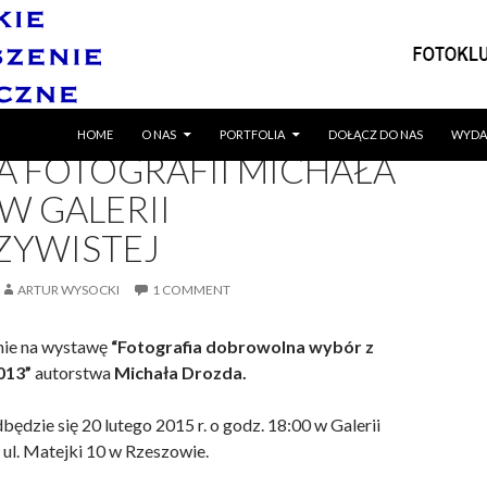
SKIP TO CONTENT
ZENIA
,
WYSTAWY
HOME
O NAS
PORTFOLIA
DOŁĄCZ DO NAS
WYDA
 FOTOGRAFII MICHAŁA
W GALERII
ZYWISTEJ
ARTUR WYSOCKI
1 COMMENT
nie na wystawę
“Fotografia dobrowolna wybór z
013”
autorstwa
Michała Drozda.
ędzie się 20 lutego 2015 r. o godz. 18:00 w Galerii
 ul. Matejki 10 w Rzeszowie.