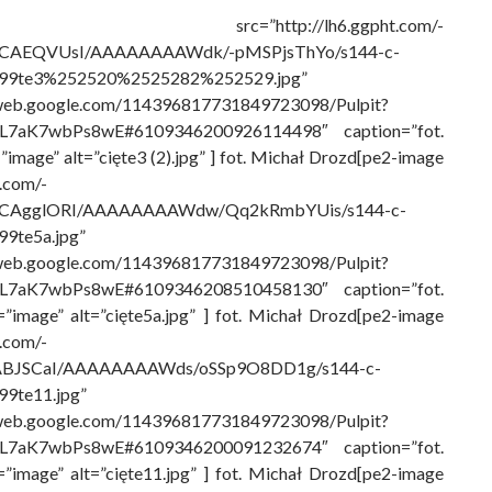
 src=”http://lh6.ggpht.com/-
CAEQVUsI/AAAAAAAAWdk/-pMSPjsThYo/s144-c-
99te3%252520%2525282%252529.jpg”
saweb.google.com/114396817731849723098/Pulpit?
XL7aK7wbPs8wE#6109346200926114498″ caption=”fot.
image” alt=”cięte3 (2).jpg” ] fot. Michał Drozd[pe2-image
t.com/-
CAgglORI/AAAAAAAAWdw/Qq2kRmbYUis/s144-c-
9te5a.jpg”
saweb.google.com/114396817731849723098/Pulpit?
XL7aK7wbPs8wE#6109346208510458130″ caption=”fot.
”image” alt=”cięte5a.jpg” ] fot. Michał Drozd[pe2-image
t.com/-
ABJSCaI/AAAAAAAAWds/oSSp9O8DD1g/s144-c-
9te11.jpg”
saweb.google.com/114396817731849723098/Pulpit?
XL7aK7wbPs8wE#6109346200091232674″ caption=”fot.
”image” alt=”cięte11.jpg” ] fot. Michał Drozd[pe2-image