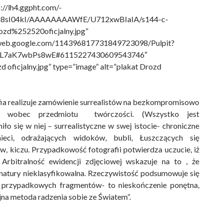
://lh4.ggpht.com/-
8sI04kI/AAAAAAAAWfE/U712xwBIaIA/s144-c-
zd%252520oficjalny.jpg”
saweb.google.com/114396817731849723098/Pulpit?
XL7aK7wbPs8wE#6115227430609543746″
d oficjalny.jpg” type=”image” alt=”plakat Drozd
fia realizuje zamówienie surrealistów na bezkompromisowo
wę wobec przedmiotu twórczości. (Wszystko jest
iło się w niej – surrealistyczne w swej istocie- chroniczne
eci, odrażających widoków, bubli, Łuszczących się
w, kiczu. Przypadkowość fotografii potwierdza uczucie, iż
 Arbitralność ewidencji zdjęciowej wskazuje na to , że
 natury nieklasyfikowalna. Rzeczywistość podsumowuje się
przypadkowych fragmentów- to nieskończenie ponętna,
na metoda radzenia sobie ze Światem”.