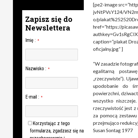
[pe2-image src=”http
jvNtPVsY124/VN2m
Zapisz się do
o/plakat%252520Dro
Newslettera
href=”https://pica
authkey=Gv1sRgCI
Imię
:
*
caption=”plakat Droz
oficjalny.jpg” ]
“W zasadzie fotogra
Nazwisko
:
*
egalitarną posta
„rzeczywiste”). Ujawn
upodobanie do śmi
powierzchni, dziwact
E-mail
:
*
wszystko niszczeje.
rzeczywistość jest z
za pomocą zestawu 
przejmująco redukcyj
Korzystając z tego
Susan Sontag 1977
formularza, zgadzasz się na