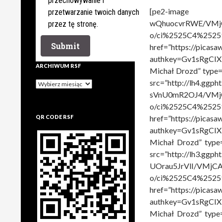
przechowywanie i
[pe2-image
przetwarzanie twoich danych
wQhuocvrRWE/VMj
przez tę stronę.
o/ci%2525C4%2525
href=”https://pica
authkey=Gv1sRgCI
ARCHIWUM RSF
Michał Drozd” type=”
src=”http://lh4.ggph
Archiwum
rsf
sVnU0mR2OJ4/VMj
o/ci%2525C4%25259
QR CODE RSF
href=”https://pica
authkey=Gv1sRgCI
Michał Drozd” type=
src=”http://lh3.ggph
UOrau5JrVlI/VMjC
o/ci%2525C4%25259
href=”https://pica
authkey=Gv1sRgCI
Michał Drozd” type=