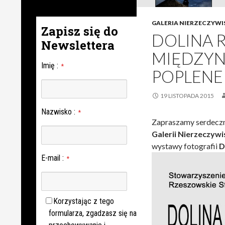
GALERIA NIERZECZYWI
Zapisz się do
DOLINA 
Newslettera
MIĘDZY
Imię
:
*
POPLEN
19 LISTOPADA 2015
Nazwisko
:
*
Zapraszamy serdeczn
Galerii Nierzeczywi
wystawy fotografii
D
E-mail
:
*
Korzystając z tego
formularza, zgadzasz się na