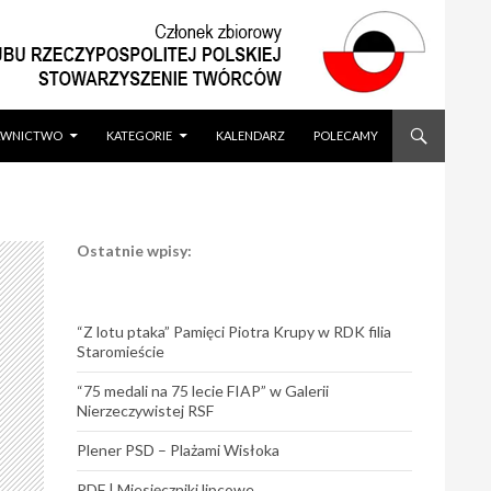
WNICTWO
KATEGORIE
KALENDARZ
POLECAMY
Ostatnie wpisy:
“Z lotu ptaka” Pamięci Piotra Krupy w RDK filia
Staromieście
“75 medali na 75 lecie FIAP” w Galerii
Nierzeczywistej RSF
Plener PSD – Plażami Wisłoka
PDF | Miesięczniki lipcowe