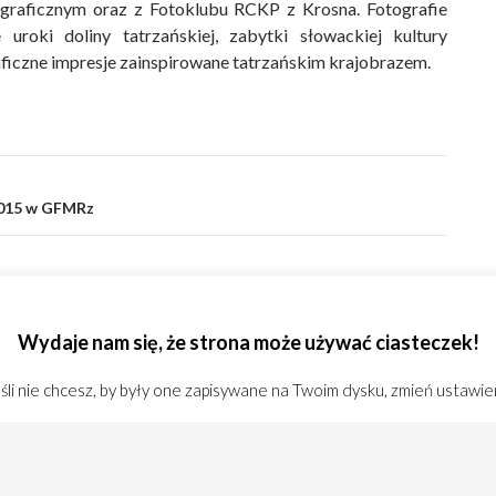
graficznym oraz z Fotoklubu RCKP z Krosna. Fotografie
 uroki doliny tatrzańskiej, zabytki słowackiej kultury
aficzne impresje zainspirowane tatrzańskim krajobrazem.
2015 w GFMRz
alijskim lądem w obiektywie Wacława Nowackiego
Wydaje nam się, że strona może używać ciasteczek!
li nie chcesz, by były one zapisywane na Twoim dysku, zmień ustawie