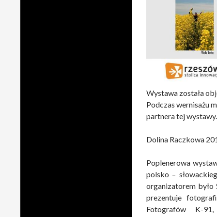
Wystawa została ob
Podczas wernisażu 
partnera tej wystawy.
Dolina Raczkowa 20
Poplenerowa wystawa
polsko – słowackieg
organizatorem było 
prezentuje fotogra
Fotografów K-91,