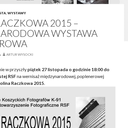
STA
,
WYSTAWY
RACZKOWA 2015 –
NARODOWA WYSTAWA
EROWA
ARTUR WYSOCKI
ie w przyszły
piątek 27 listopada o godzinie 18:00 do
stej RSF
na wernisaż międzynarodowej, poplenerowej
olina Raczkowa 2015
.