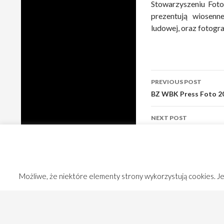
Stowarzyszeniu Foto
prezentują wiosenne
ludowej, oraz fotogr
Post
PREVIOUS POST
navigation
BZ WBK Press Foto 
NEXT POST
„OZ” – 6000 km Austr
Możliwe, że niektóre elementy strony wykorzystują cookies. Jeś