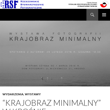
Search
Rzeszowskie Stowarzyszenie Fotograficzne
SKIP
TO
CONTENT
WYDARZENIA
,
WYSTAWY
“KRAJOBRAZ MINIMALNY”