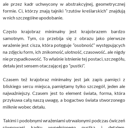
ale przez kadr uchwycony w abstrakcyjnej, geometrycznej
formie. Ci, którzy znają tajniki “rzutów kreślarskich” znajdują
w nich szczególne upodobanie.
Często krajobraz minimalny jest krajobrazem bardzo
samotnym. Tym, co przebija się z obrazu jako pierwsze
wrażenie jest cisza, która potęguje “osobność” występujących
na zdjęciu form, ich znikomość, ulotność, czasowość.. ale nigdy
nie przypadkowość. To właśnie istnienie tej postaci, szczegółu,
detalu jest sensem otaczającej go “pustki”.
Czasem też krajobraz minimalny jest jak zapis pamięci z
bliskiego sercu miejsca, pamiętamy tylko szczegół, jeden ale
najważniejszy. Czasem jest to element świata, forma, która
przykuwa całą naszą uwagę, a bogactwo świata stworzonego
milknie wobec detalu.
Takimi i podobnymi wrażeniami utrwalonymi podczas ćwiczeń
równowagi kadru wypełnionego pustką i detalem,