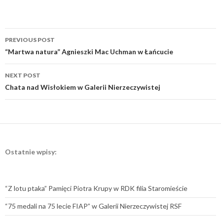
Post
PREVIOUS POST
navigation
“Martwa natura” Agnieszki Mac Uchman w Łańcucie
NEXT POST
Chata nad Wisłokiem w Galerii Nierzeczywistej
Ostatnie wpisy:
“Z lotu ptaka” Pamięci Piotra Krupy w RDK filia Staromieście
“75 medali na 75 lecie FIAP” w Galerii Nierzeczywistej RSF