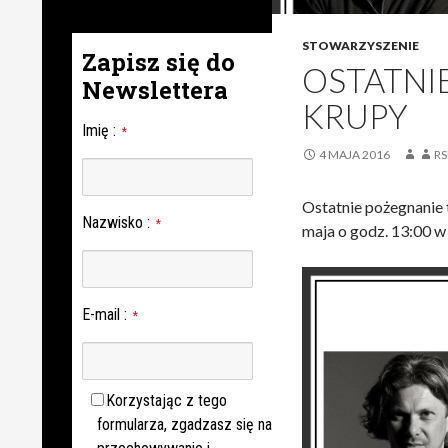
STOWARZYSZENIE
Zapisz się do
OSTATNI
Newslettera
KRUPY
Imię
:
*
4 MAJA 2016
RS
Ostatnie pożegnanie 
Nazwisko
:
*
maja o godz. 13:00 w
E-mail
:
*
Korzystając z tego
formularza, zgadzasz się na