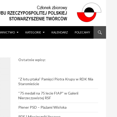
WNICTWO
KATEGORIE
KALENDARZ
POLECAMY
Ostatnie wpisy:
“Z lotu ptaka” Pamięci Piotra Krupy w RDK filia
Staromieście
“75 medali na 75 lecie FIAP” w Galerii
Nierzeczywistej RSF
Plener PSD – Plażami Wisłoka
PDF | Miesięczniki lipcowe