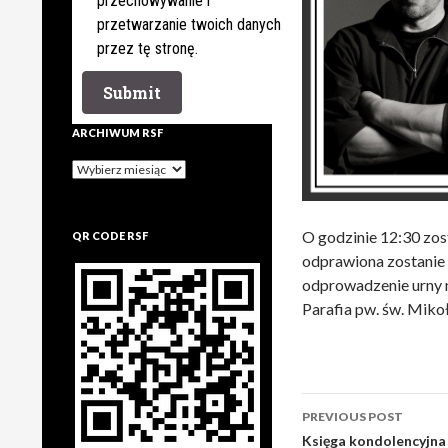
przechowywanie i
przetwarzanie twoich danych
przez tę stronę.
ARCHIWUM RSF
Archiwum
rsf
O godzinie 12:30 zo
QR CODE RSF
odprawiona zostanie 
odprowadzenie urny n
Parafia pw. św. Miko
Post
PREVIOUS POST
navigation
Księga kondolencyjna