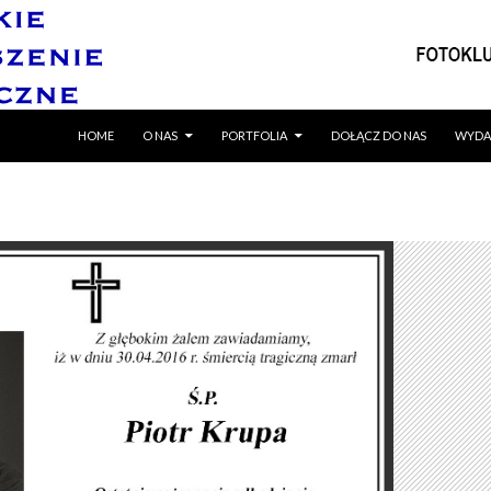
SKIP TO CONTENT
HOME
O NAS
PORTFOLIA
DOŁĄCZ DO NAS
WYDA