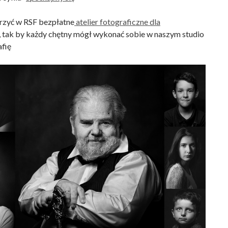
orzyć w RSF bezpłatne
atelier fotograficzne dla
, tak by każdy chętny mógł wykonać sobie w naszym studio
afię