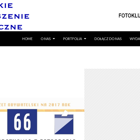
SKIP TO CONTENT
HOME
O NAS
PORTFOLIA
DOŁĄCZ DO NAS
WYDA