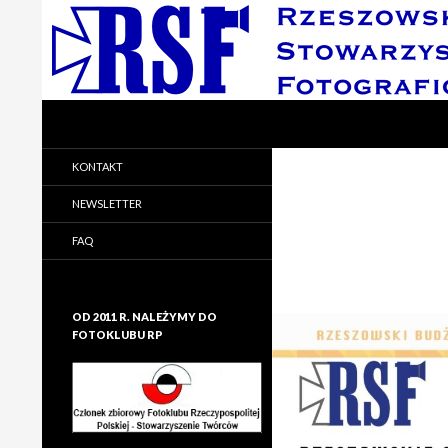
Search
Rzeszowskie Stowarzyszenie Fotograficzne
Rzeszowskie Stowarzyszenie
KONTAKT
Fotograficzne
NEWSLETTER
FAQ
OD 2011 R. NALEŻYMY DO
FOTOKLUBU RP