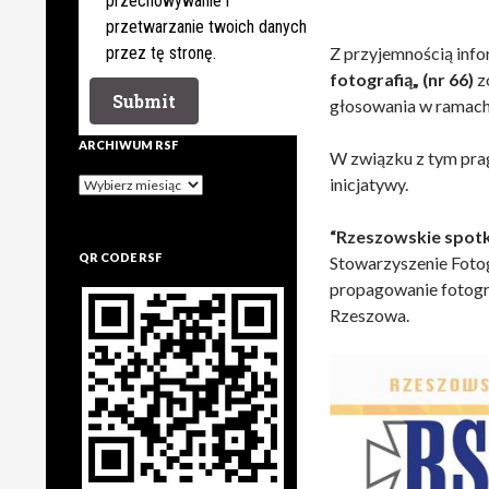
przechowywanie i
przetwarzanie twoich danych
przez tę stronę.
Z przyjemnością info
fotografią„ (nr 66)
z
głosowania w ramach
ARCHIWUM RSF
W związku z tym pra
inicjatywy.
Archiwum
rsf
“Rzeszowskie spotk
QR CODE RSF
Stowarzyszenie Fotog
propagowanie fotogra
Rzeszowa.