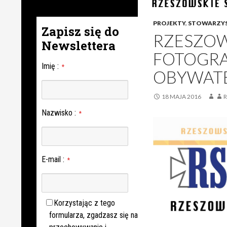
PROJEKTY
,
STOWARZYS
Zapisz się do
RZESZOW
Newslettera
FOTOGRAF
Imię
:
*
OBYWAT
18 MAJA 2016
R
Nazwisko
:
*
E-mail
:
*
Korzystając z tego
formularza, zgadzasz się na