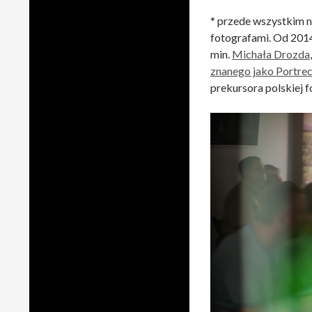
* przede wszystkim n
fotografami. Od 2014
min.
Michała Drozda
znanego jako Portrec
prekursora polskiej f