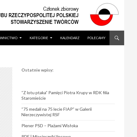
WNICTWO
KATEGORIE
KALENDARZ
POLECAMY
Ostatnie wpisy:
“Z lotu ptaka” Pamięci Piotra Krupy w RDK filia
Staromieście
“75 medali na 75 lecie FIAP” w Galerii
Nierzeczywistej RSF
Plener PSD – Plażami Wisłoka
PDF | Miesięczniki lipcowe