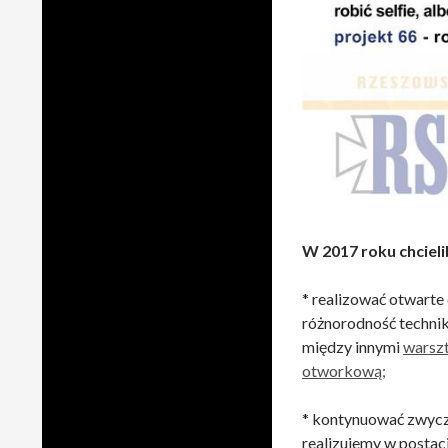
W 2017 roku chciel
* realizować otwarte
różnorodność technik
między innymi
warszt
otworkową;
* kontynuować zwycza
realizujemy w postaci