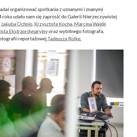
adal organizować spotkania z uznanymi i znanymi
 roku udało nam się zaprosić do Galerii Nierzeczywistej
,
Jakuba Ochnio
,
Krzysztofa Kocha
,
Marcina Wajdę
ista Ekstraordynaryjny
oraz wybitnego fotografa,
otografii reportażowej
Tadeusza Rolke.