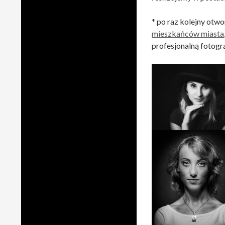
* po raz kolejny otw
mieszkańców miasta
profesjonalną fotogr