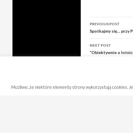
Post
PREVIOUS POST
navigation
Spotkajmy się… przy 
NEXT POST
“Obiektywnie o lotnic
lotnisku Rzeszów – J
Możliwe, że niektóre elementy strony wykorzystują cookies. Jeś