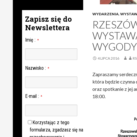
WYDARZENIA
,
WYSTA
Zapisz się do
RZESZÓW
Newslettera
WYSTAWA
Imię
:
*
WYGODY SE
4 LIPCA 2016
RS
Nazwisko
:
*
Zapraszamy serdeczni
która będzie czynna 
oraz spotkanie z jej 
E-mail
:
18:00.
*
Korzystając z tego
formularza, zgadzasz się na