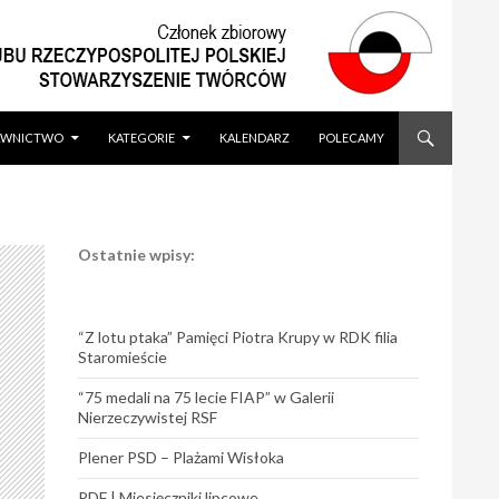
WNICTWO
KATEGORIE
KALENDARZ
POLECAMY
Ostatnie wpisy:
“Z lotu ptaka” Pamięci Piotra Krupy w RDK filia
Staromieście
“75 medali na 75 lecie FIAP” w Galerii
Nierzeczywistej RSF
Plener PSD – Plażami Wisłoka
PDF | Miesięczniki lipcowe