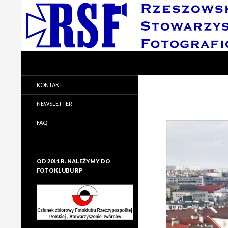
Search
Rzeszowskie Stowarzyszenie Fotograficzne
Rzeszowskie Stowarzyszenie
KONTAKT
Fotograficzne
NEWSLETTER
FAQ
OD 2011 R. NALEŻYMY DO
FOTOKLUBU RP