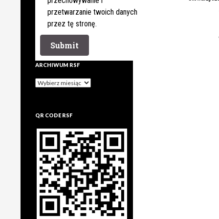
przechowywanie i
przetwarzanie twoich danych
przez tę stronę.
ARCHIWUM RSF
Archiwum
rsf
QR CODE RSF