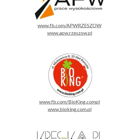
www.fb.com/APWRZESZOW
www.apw.rzeszow.pl
www.fb.com/BioKing.compl
www.bioking.com.pl