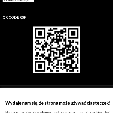
rsf
QR CODE RSF
©
Rzeszowskie Stowarzyszenie Fotograficzne;
kontakt@rsf.rzeszow.pl;
KRS:
0000244762; REGON: 180167051; All rights reserved.
Proudly powered by
WordPress
Wydaje nam się, że strona może używać ciasteczek!
Możliwe, że niektóre elementy strony wykorzystują cookies. Jeśli