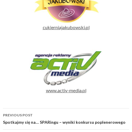
cukierniajakubowski.pl
www.activ-media.pl
Post
PREVIOUS POST
navigation
Spotkajmy się na… SPARingu – wyniki konkursu poplenerowego