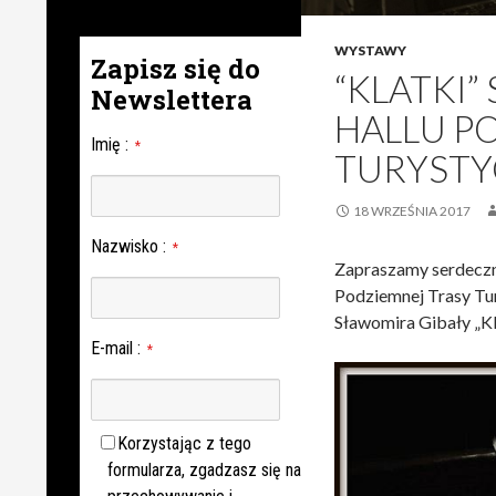
WYSTAWY
Zapisz się do
“KLATKI”
Newslettera
HALLU P
Imię
:
*
TURYSTY
18 WRZEŚNIA 2017
Nazwisko
:
*
Zapraszamy serdeczni
Podziemnej Trasy Tur
Sławomira Gibały „Kl
E-mail
:
*
Korzystając z tego
formularza, zgadzasz się na