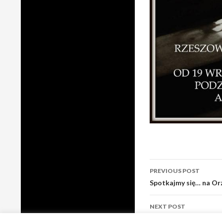
Post
PREVIOUS POST
navigation
Spotkajmy się… na O
NEXT POST
“Odbicia i cienie” m