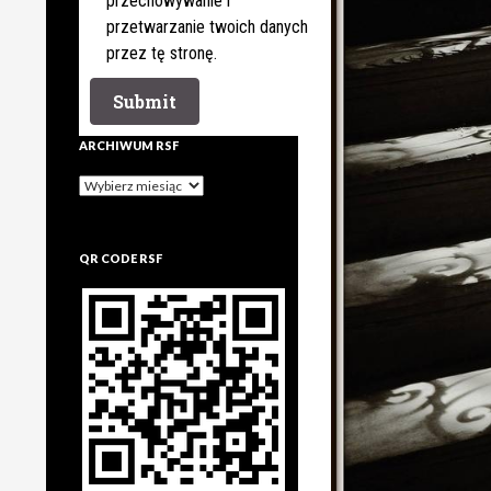
przechowywanie i
przetwarzanie twoich danych
przez tę stronę.
ARCHIWUM RSF
Archiwum
rsf
QR CODE RSF