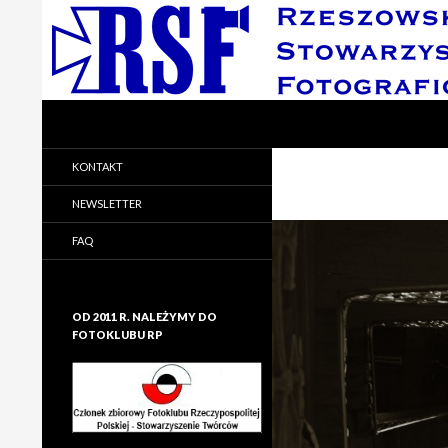
Search
Rzeszowskie Stowarzyszenie Fotograficzne
Rzeszowskie Stowarzyszenie
KONTAKT
Fotograficzne
NEWSLETTER
FAQ
OD 2011 R. NALEŻYMY DO
FOTOKLUBU RP