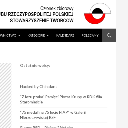
WNICTWO
KATEGORIE
KALENDARZ
POLECAMY
Ostatnie wpisy:
Hacked by Chinafans
“Z lotu ptaka” Pamięci Piotra Krupy w RDK filia
Staromieście
“75 medali na 75 lecie FIAP” w Galerii
Nierzeczywistej RSF
Plener PSD – Plażami Wisłoka