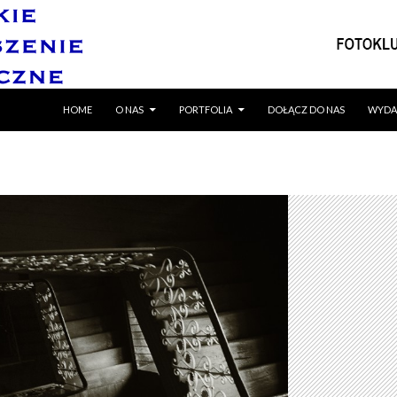
SKIP TO CONTENT
HOME
O NAS
PORTFOLIA
DOŁĄCZ DO NAS
WYDA