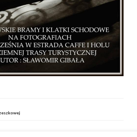
rzeszkowej
iędzynarodowa wystawa na Ukrainie