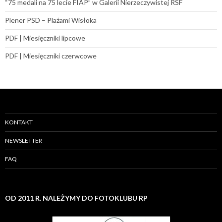
“75 medali na 75 lecie FIAP” w Galerii Nierzeczywistej RSF
Plener PSD – Plażami Wisłoka
PDF | Miesięczniki lipcowe
PDF | Miesięczniki czerwcowe
KONTAKT
NEWSLETTER
FAQ
OD 2011 R. NALEŻYMY DO FOTOKLUBU RP