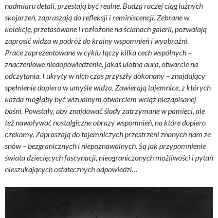
nadmiaru detali, przestają być realne. Budzą raczej ciąg luźnych
skojarzeń, zapraszają do refleksji i reminiscencji. Zebrane w
kolekcję, przetasowane i rozłożone na ścianach galerii, pozwalają
zaprosić widza w podróż do krainy wspomnień i wyobraźni.
Prace zaprezentowane w cyklu łączy kilka cech wspólnych –
znaczeniowe niedopowiedzenie, jakaś ulotna aura, otwarcie na
odczytania. I ukryty w nich czas przyszły dokonany – znajdujący
spełnienie dopiero w umyśle widza. Zawierają tajemnice, z których
każda mogłaby być wizualnym otwarciem wciąż niezapisanej
baśni. Powstały, aby znajdować ślady zatrzymane w pamięci, ale
też nawoływać nostalgiczne obrazy wspomnień, na które dopiero
czekamy. Zapraszają do tajemniczych przestrzeni znanych nam ze
snów – bezgranicznych i niepoznawalnych. Są jak przypomnienie
świata dziecięcych fascynacji, nieograniczonych możliwości i pytań
nieszukających ostatecznych odpowiedzi…