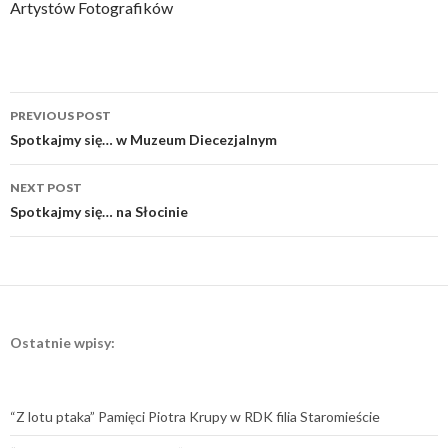
Artystów Fotografików
Post
PREVIOUS POST
navigation
Spotkajmy się… w Muzeum Diecezjalnym
NEXT POST
Spotkajmy się… na Słocinie
Ostatnie wpisy:
“Z lotu ptaka” Pamięci Piotra Krupy w RDK filia Staromieście