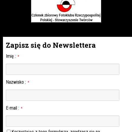
Zapisz się do Newslettera
Imię
:
*
Nazwisko
:
*
E-mail
:
*
Korzystając z tego formularza, zgadzasz się na