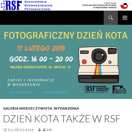
Search
Rzeszowskie Stowarzyszenie Fotograficzne
SKIP
TO
CONTENT
GALERIA NIERZECZYWISTA
,
WYDARZENIA
DZIEŃ KOTA TAKŻE W RSF
5 LUTEGO 2019
RSF