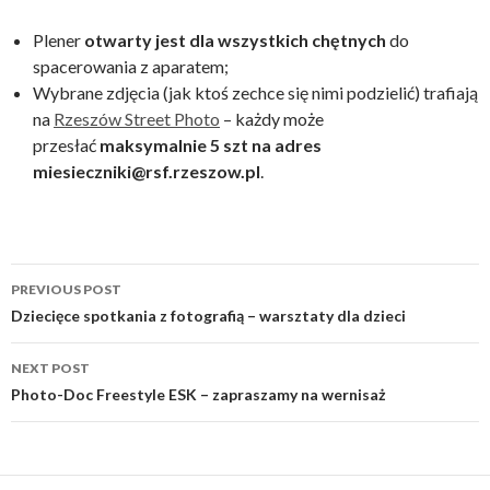
Plener
otwarty jest dla wszystkich chętnych
do
spacerowania z aparatem;
Wybrane zdjęcia (jak ktoś zechce się nimi podzielić) trafiają
na
Rzeszów Street Photo
– każdy może
przesłać
maksymalnie 5 szt na adres
miesieczniki@rsf.rzeszow.pl
.
Post
PREVIOUS POST
navigation
Dziecięce spotkania z fotografią – warsztaty dla dzieci
NEXT POST
Photo-Doc Freestyle ESK – zapraszamy na wernisaż