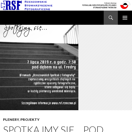
Search
Rzeszowskie Stowarzyszenie Fotograficzne
SKIP
TO
CONTENT
PLENERY
,
PROJEKTY
SPOTKAJMY SIĘ… POD