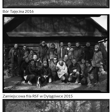
Bór Tajęcina 2016
Zamiejscowa fila RSF w Dylągówce 2015