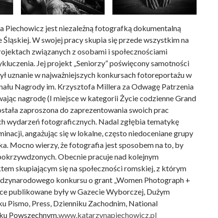
 Piechowicz jest niezależną fotografką dokumentalną
 Śląskiej. W swojej pracy skupia się przede wszystkim na
ojektach związanych z osobami i społecznościami
luczenia. Jej projekt „Seniorzy” poświęcony samotności
ył uznanie w najważniejszych konkursach fotoreportażu w
 finału Nagrody im. Krzysztofa Millera za Odwagę Patrzenia
ając nagrodę (I miejsce w kategorii Życie codzienne Grand
ostała zaproszona do zaprezentowania swoich prac
ch wydarzeń fotograficznych. Nadal zgłębia tematykę
inacji, angażując się w lokalne, często niedoceniane grupy
ka. Mocno wierzy, że fotografia jest sposobem na to, by
 pokrzywdzonych. Obecnie pracuje nad kolejnym
em skupiającym się na społeczności romskiej, z którym
międzynarodowego konkursu o grant „Women Photograph +
race publikowane były w Gazecie Wyborczej, Dużym
ku Pismo, Press, Dzienniku Zachodnim, National
iku Powszechnym.
www.katarzynapiechowicz.pl