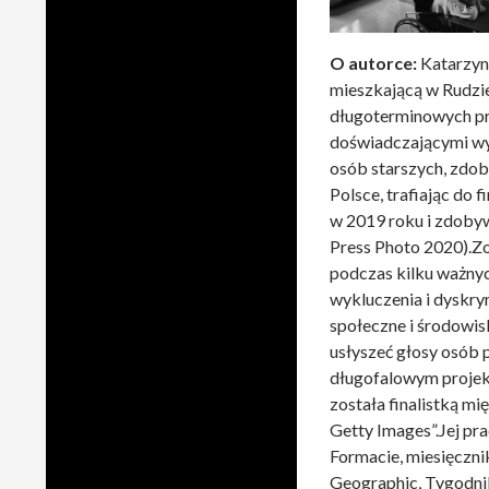
O autorce:
Katarzyna
mieszkającą w Rudzie
długoterminowych pr
doświadczającymi wyk
osób starszych, zdob
Polsce, trafiając do
w 2019 roku i zdobyw
Press Photo 2020).Z
podczas kilku ważny
wykluczenia i dyskrym
społeczne i środowis
usłyszeć głosy osób
długofalowym projekt
została finalistką 
Getty Images”.Jej p
Formacie, miesięczni
Geographic, Tygodn