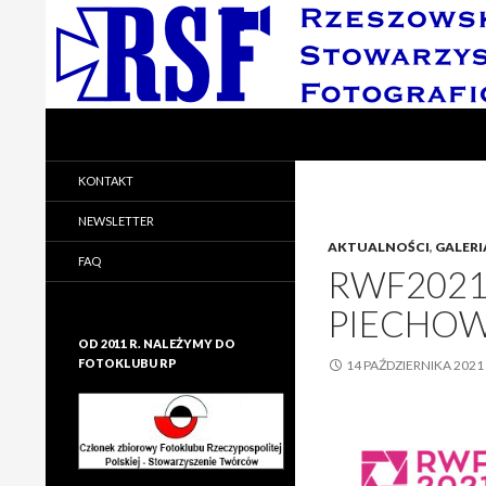
Search
Rzeszowskie Stowarzyszenie Fotograficzne
Rzeszowskie Stowarzyszenie
KONTAKT
Fotograficzne
NEWSLETTER
AKTUALNOŚCI
,
GALERI
FAQ
RWF2021
PIECHOW
OD 2011 R. NALEŻYMY DO
FOTOKLUBU RP
14 PAŹDZIERNIKA 2021