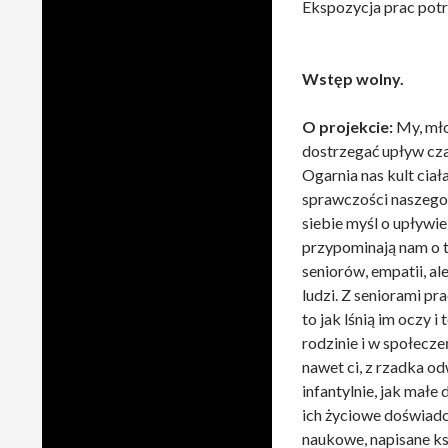
Ekspozycja prac pot
Wstęp wolny.
O projekcie:
My, mło
dostrzegać upływ czas
Ogarnia nas kult cia
sprawczości naszego
siebie myśl o upływie
przypominają nam o t
seniorów, empatii, al
ludzi. Z seniorami pr
to jak lśnią im oczy i
rodzinie i w społecze
nawet ci, z rzadka o
infantylnie, jak małe
ich życiowe doświadcz
naukowe, napisane ks