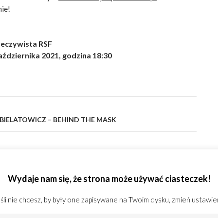
ie!
zeczywista RSF
aździernika 2021, godzina 18:30
 BIELATOWICZ – BEHIND THE MASK
 Jerzego Wygody
Wydaje nam się, że strona może używać ciasteczek!
li nie chcesz, by były one zapisywane na Twoim dysku, zmień ustawie