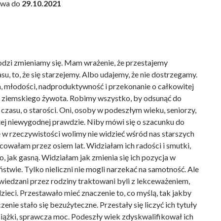
rwa do
29.10.2021
dzi zmieniamy się. Mam wrażenie, że przestajemy
u, to, że się starzejemy. Albo udajemy, że nie dostrzegamy.
ła, młodości, nadproduktywność i przekonanie o całkowitej
 ziemskiego żywota. Robimy wszystko, by odsunąć do
 czasu, o starości. Oni, osoby w podeszłym wieku, seniorzy,
ej niewygodnej prawdzie. Niby mówi się o szacunku do
e w rzeczywistości wolimy nie widzieć wśród nas starszych
acowałam przez osiem lat. Widziałam ich radości i smutki,
 to, jak gasną. Widziałam jak zmienia się ich pozycja w
ństwie. Tylko nieliczni nie mogli narzekać na samotność. Ale
dwiedzani przez rodziny traktowani byli z lekceważeniem,
 dzieci. Przestawało mieć znaczenie to, co myślą, tak jakby
enie stało się bezużyteczne. Przestały się liczyć ich tytuły
iążki, sprawcza moc. Podeszły wiek zdyskwalifikował ich