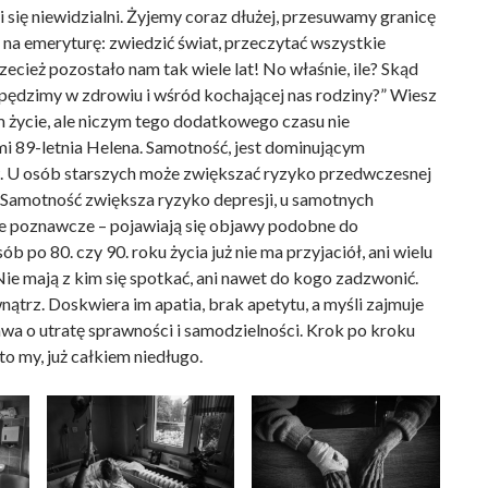
i się niewidzialni. Żyjemy coraz dłużej, przesuwamy granicę
 na emeryturę: zwiedzić świat, przeczytać wszystkie
rzecież pozostało nam tak wiele lat! No właśnie, ile? Skąd
spędzimy w zdrowiu i wśród kochającej nas rodziny?” Wiesz
 życie, ale niczym tego dodatkowego czasu nie
i 89-letnia Helena. Samotność, jest dominującym
 U osób starszych może zwiększać ryzyko przedwczesnej
. Samotność zwiększa ryzyko depresji, u samotnych
je poznawcze – pojawiają się objawy podobne do
b po 80. czy 90. roku życia już nie ma przyjaciół, ani wielu
Nie mają z kim się spotkać, ani nawet do kogo zadzwonić.
ątrz. Doskwiera im apatia, brak apetytu, a myśli zajmuje
awa o utratę sprawności i samodzielności. Krok po kroku
 to my, już całkiem niedługo.