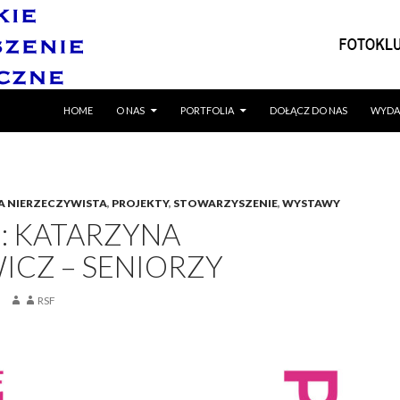
SKIP TO CONTENT
HOME
O NAS
PORTFOLIA
DOŁĄCZ DO NAS
WYDA
A NIERZECZYWISTA
,
PROJEKTY
,
STOWARZYSZENIE
,
WYSTAWY
: KATARZYNA
ICZ – SENIORZY
RSF