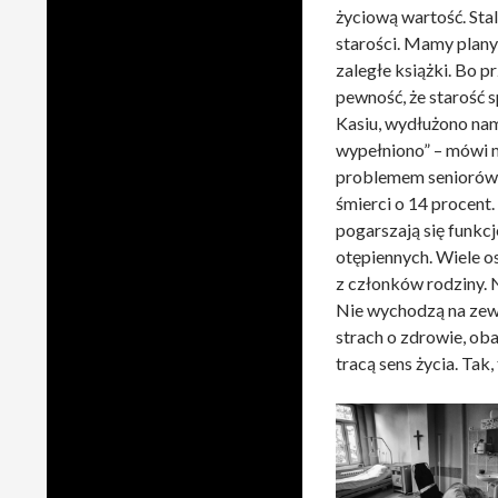
życiową wartość. Stal
starości. Mamy plany
zaległe książki. Bo p
pewność, że starość 
Kasiu, wydłużono nam
wypełniono” – mówi m
problemem seniorów.
śmierci o 14 procent
pogarszają się funkc
otępiennych. Wiele osó
z członków rodziny. 
Nie wychodzą na zewn
strach o zdrowie, ob
tracą sens życia. Tak,