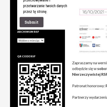
przechowywanie i
przetwarzanie twoich danych
przez tę stronę.
ARCHIWUM RSF
Archiwum
rsf
QR CODE RSF
Zapraszamy na wernis
odbędzie się w
sobot
Nierzeczywistej RSF
Patronat honorowy:
Partnerzy wydarzeni