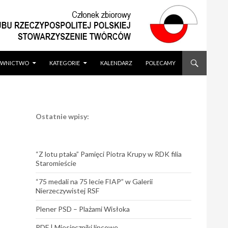
WNICTWO
KATEGORIE
KALENDARZ
POLECAMY
Ostatnie wpisy:
“Z lotu ptaka” Pamięci Piotra Krupy w RDK filia
Staromieście
“75 medali na 75 lecie FIAP” w Galerii
Nierzeczywistej RSF
Plener PSD – Plażami Wisłoka
PDF | Miesięczniki lipcowe