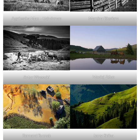
Agnieszka Mac – Uchchman
Martina Bieniarz
Maciej Zdun
Artur Wysocki
Bernard Buczek
Jerzy Skiba