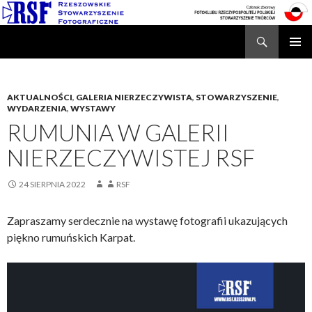
Search
Rzeszowskie Stowarzyszenie Fotograficzne
SKIP
TO
CONTENT
AKTUALNOŚCI
,
GALERIA NIERZECZYWISTA
,
STOWARZYSZENIE
,
WYDARZENIA
,
WYSTAWY
RUMUNIA W GALERII
NIERZECZYWISTEJ RSF
24 SIERPNIA 2022
RSF
Zapraszamy serdecznie na wystawę fotografii ukazujących
piękno rumuńskich Karpat.