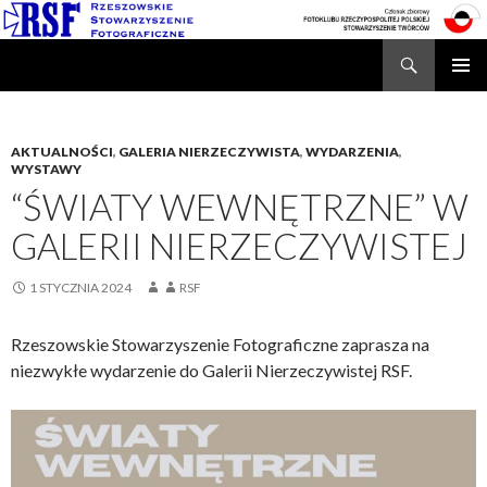
Search
Rzeszowskie Stowarzyszenie Fotograficzne
SKIP
TO
CONTENT
AKTUALNOŚCI
,
GALERIA NIERZECZYWISTA
,
WYDARZENIA
,
WYSTAWY
“ŚWIATY WEWNĘTRZNE” W
GALERII NIERZECZYWISTEJ
1 STYCZNIA 2024
RSF
Rzeszowskie Stowarzyszenie Fotograficzne zaprasza na
niezwykłe wydarzenie do Galerii Nierzeczywistej RSF.