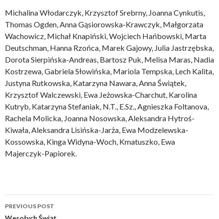
Michalina Włodarczyk, Krzysztof Srebrny, Joanna Cynkutis,
Thomas Ogden, Anna Gąsiorowska-Krawczyk, Małgorzata
Wachowicz, Michał Knapiński, Wojciech Hańbowski, Marta
Deutschman, Hanna Rzońca, Marek Gajowy, Julia Jastrzębska,
Dorota Sierpińska-Andreas, Bartosz Puk, Melisa Maras, Nadia
Kostrzewa, Gabriela Słowińska, Mariola Tempska, Lech Kalita,
Justyna Rutkowska, Katarzyna Nawara, Anna Świątek,
Krzysztof Walczewski, Ewa Jeżowska-Charchut, Karolina
Kutryb, Katarzyna Stefaniak, N.T., E.Sz., Agnieszka Foltanova,
Rachela Molicka, Joanna Nosowska, Aleksandra Hytroś-
Kiwała, Aleksandra Lisińska-Jarża, Ewa Modzelewska-
Kossowska, Kinga Widyna-Woch, Kmatuszko, Ewa
Majerczyk-Papiorek.
Post
PREVIOUS POST
Wesołych Świąt