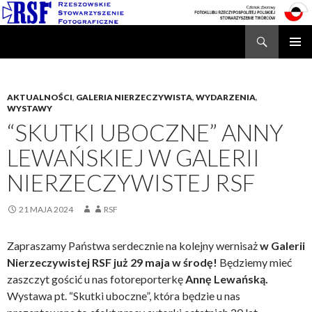
Search
Rzeszowskie Stowarzyszenie Fotograficzne
SKIP
TO
CONTENT
AKTUALNOŚCI
,
GALERIA NIERZECZYWISTA
,
WYDARZENIA
,
WYSTAWY
“SKUTKI UBOCZNE” ANNY
LEWAŃSKIEJ W GALERII
NIERZECZYWISTEJ RSF
21 MAJA 2024
RSF
Zapraszamy Państwa serdecznie na kolejny wernisaż
w Galerii
Nierzeczywistej RSF już 29 maja w środę!
Będziemy mieć
zaszczyt gościć u nas fotoreporterkę
Annę Lewańską.
Wystawa pt. “Skutki uboczne”, która będzie u nas