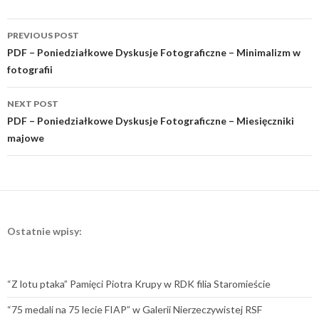
Post
PREVIOUS POST
navigation
PDF – Poniedziałkowe Dyskusje Fotograficzne – Minimalizm w
fotografii
NEXT POST
PDF – Poniedziałkowe Dyskusje Fotograficzne – Miesięczniki
majowe
Ostatnie wpisy:
“Z lotu ptaka” Pamięci Piotra Krupy w RDK filia Staromieście
“75 medali na 75 lecie FIAP” w Galerii Nierzeczywistej RSF