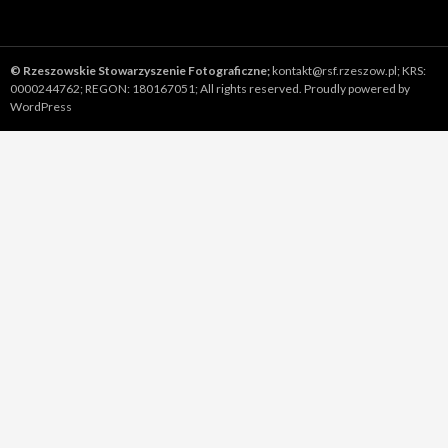
©
Rzeszowskie Stowarzyszenie Fotograficzne;
kontakt@rsf.rzeszow.pl;
KRS:
0000244762; REGON: 180167051; All rights reserved.
Proudly powered by
WordPress