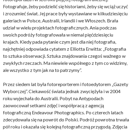
Fotografuje, żeby podzielić się historiami, żeby się wciąż uczyć
i zrozumieć świat. Jej prace były wystawiane w kilkudziesięciu
galeriach w Polsce, Australii, Irlandii i we Włoszech. Brała
udział w wielu projektach fotograficznych. Ania podczas
swoich podróży fotografowała w niemal pięćdziesięciu
krajach. Kiedy pada pytanie czym jest dla niej fotografia,
najchętniej odpowiada cytatem z Elliotta Erwitta: „Fotografia
to sztuka obserwacji. Sztuka znajdowania czegoś ważnego w
zwykłych rzeczach. Ma niewiele wspólnego z tym co widzimy,
ale wszystko z tym jak na to patrzymy”.
Przez siedem lat była fotoreporterem i fotoedytorem „Gazety
Wyborczej”. Ciekawość świata jednak zwyciężyła i w 2004
roku wyjechała do Australii. Pobyt na Antypodach
zaowocował setkami zdjęć i współpracą z agencją
fotograficzną Endeavour Photographics. Po czterech latach
zdecydowała się na powrót do Polski. Podróż powrotna trwała
pół roku i okazała się kolejną fotograficzną przygodą. Zdjęcia