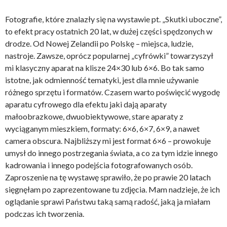
Fotografie, które znalazły się na wystawie pt. „Skutki uboczne”,
to efekt pracy ostatnich 20 lat, w dużej części spędzonych w
drodze. Od Nowej Zelandii po Polskę – miejsca, ludzie,
nastroje. Zawsze, oprócz popularnej „cyfrówki” towarzyszył
mi klasyczny aparat na klisze 24×30 lub 6×6. Bo tak samo
istotne, jak odmienność tematyki, jest dla mnie używanie
różnego sprzętu i formatów. Czasem warto poświęcić wygodę
aparatu cyfrowego dla efektu jaki dają aparaty
małoobrazkowe, dwuobiektywowe, stare aparaty z
wyciąganym mieszkiem, formaty: 6×6, 6×7, 6×9, a nawet
camera obscura. Najbliższy mi jest format 6×6 – prowokuje
umysł do innego postrzegania świata, a co za tym idzie innego
kadrowania i innego podejścia fotografowanych osób.
Zaproszenie na tę wystawę sprawiło, że po prawie 20 latach
sięgnęłam po zaprezentowane tu zdjęcia. Mam nadzieje, że ich
oglądanie sprawi Państwu taką samą radość, jaką ja miałam
podczas ich tworzenia.