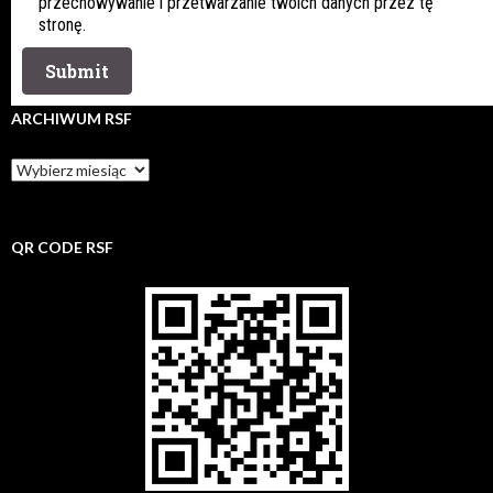
przechowywanie i przetwarzanie twoich danych przez tę
stronę.
ARCHIWUM RSF
Archiwum
rsf
QR CODE RSF