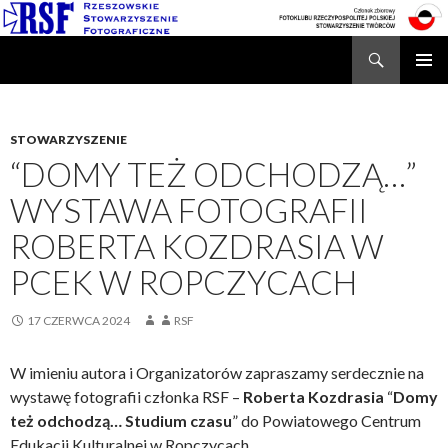
Search
Rzeszowskie Stowarzyszenie Fotograficzne
SKIP
TO
CONTENT
STOWARZYSZENIE
“DOMY TEŻ ODCHODZĄ…”
WYSTAWA FOTOGRAFII
ROBERTA KOZDRASIA W
PCEK W ROPCZYCACH
17 CZERWCA 2024
RSF
W imieniu autora i Organizatorów zapraszamy serdecznie na
wystawę fotografii członka RSF –
Roberta Kozdrasia
“
Domy
też odchodzą… Studium czasu
” do Powiatowego Centrum
Edukacji Kulturalnej w Ropczycach.