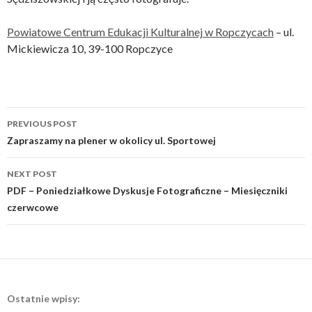
Powiatowe Centrum Edukacji Kulturalnej w Ropczycach
– ul.
Mickiewicza 10, 39-100 Ropczyce
Post
PREVIOUS POST
navigation
Zapraszamy na plener w okolicy ul. Sportowej
NEXT POST
PDF – Poniedziałkowe Dyskusje Fotograficzne – Miesięczniki
czerwcowe
Ostatnie wpisy: