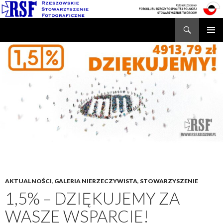
Search
Rzeszowskie Stowarzyszenie Fotograficzne
SKIP
TO
CONTENT
AKTUALNOŚCI
,
GALERIA NIERZECZYWISTA
,
STOWARZYSZENIE
1,5% – DZIĘKUJEMY ZA
WASZE WSPARCIE!